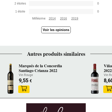
2 étoiles
0
1 étoile
0
Millésime:
2014
2016
2019
Voir les opinions
Autres produits similaires
Marqués de la Concordia
Viña
Santiago Crianza 2022
2022
Vin Rouge
Vin R
9,55
8,6
€