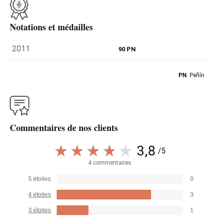
Notations et médailles
2011
90 PN
PN
: Peñín
Commentaires de nos clients
3,8
/5
4 commentaires
5 étoiles
0
4 étoiles
3
3 étoiles
1