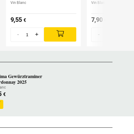
Vin Blanc
Vin Blanc
9,55
7,90
€
€
-
+
-
+
ima Gewürztraminer
donnay 2025
lanc
5
€