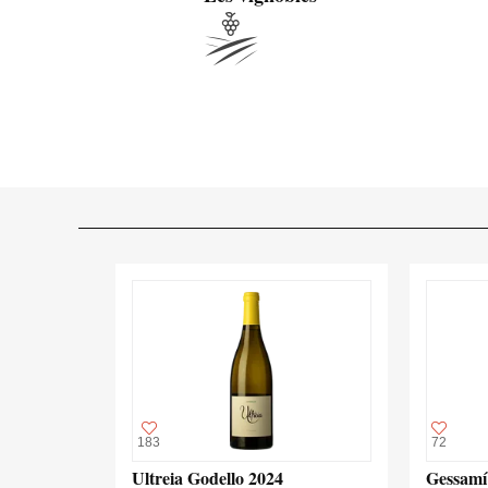
183
72
Ultreia Godello 2024
Gessamí