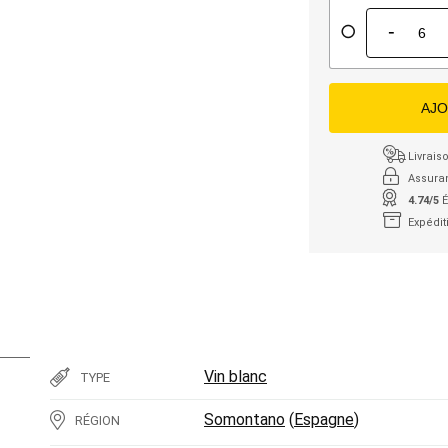
-
AJO
Livraiso
Assura
4.74/5
É
Expédit
Vin blanc
TYPE
Somontano
(
Espagne
)
RÉGION