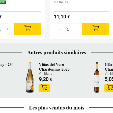
BIO
Vin Rouge
11,10
€
€
+
-
+
Autres produits similaires
ay - 234
Viñas del Vero
Glár
Chardonnay 2025
Char
Vin Blanc
Vin B
9,20
5,0
€
Les plus vendus du mois