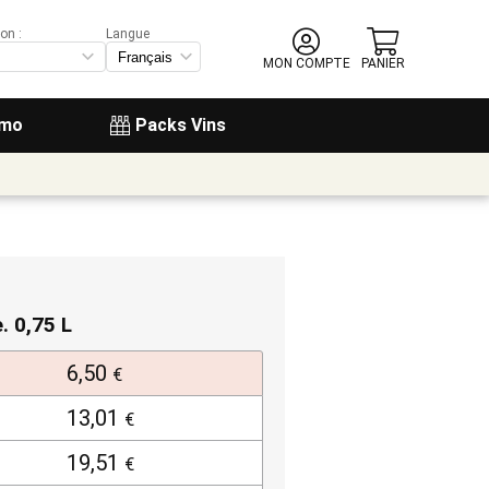
on :
Langue
MON COMPTE
PANIER
omo
Packs Vins
e. 0,75 L
6,50
€
13,01
€
19,51
€