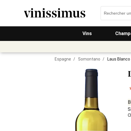
Vins
Champa
Espagne
/
Somontano
/
Laus Blanco
B
S
C