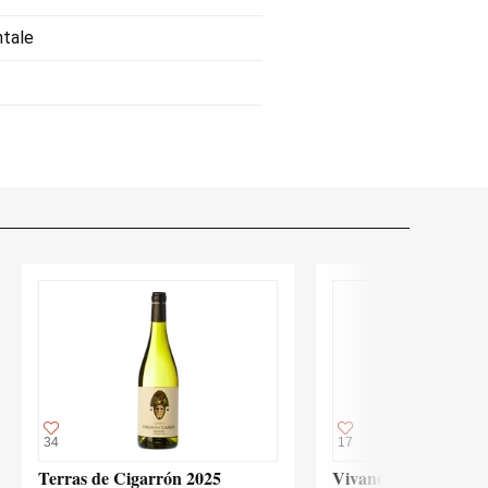
ntale
34
17
Terras de Cigarrón 2025
Vivanco Blanco 2024