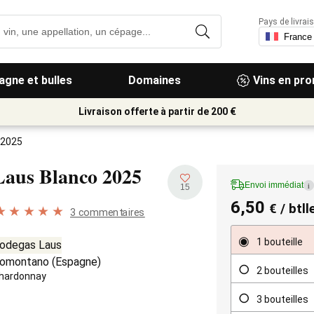
Pays de livrais
gne et bulles
Domaines
Vins en pr
Livraison offerte à partir de 200 €
 2025
Laus Blanco
2025
Envoi immédiat
i
15
6,50
€
/ btll
3 commentaires
1 bouteille
odegas Laus
omontano
(
Espagne
)
2 bouteilles
hardonnay
3 bouteilles