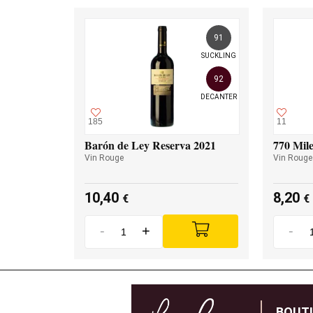
91
SUCKLING
92
DECANTER
185
11
Barón de Ley Reserva 2021
770 Mile
Vin Rouge
Vin Rouge
10,40
8,20
€
€
-
+
-
BOUT