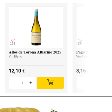
121
234
Altos de Torona Albariño 2025
Pago de Valdoneje M
Vin Blanc
Vin Rouge
12,10
8,15
€
€
-
+
-
+