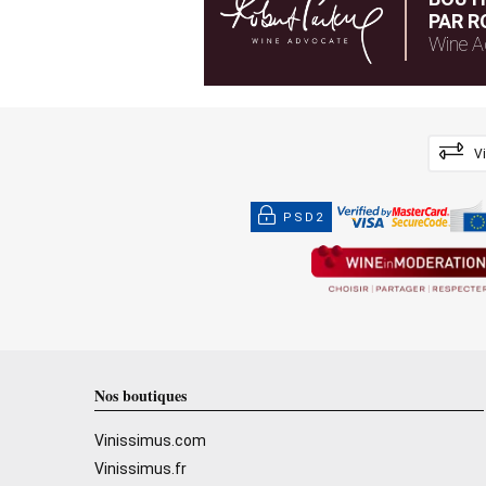
PAR R
Wine A
V
PSD2
Nos boutiques
Vinissimus.com
Vinissimus.fr