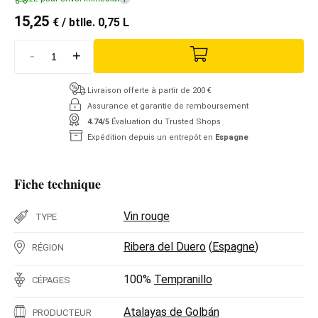
15,25
€
/ btlle. 0,75 L
-
+
Livraison offerte à partir de 200 €
Assurance et garantie de remboursement
4.74/5
Évaluation du Trusted Shops
Expédition depuis un entrepôt en
Espagne
Fiche technique
Vin rouge
TYPE
Ribera del Duero
(
Espagne
)
RÉGION
100%
Tempranillo
CÉPAGES
Atalayas de Golbán
PRODUCTEUR