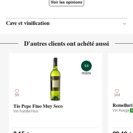
Voir les opinions
Cave et vinification
Bois
MATÉRIAU DE
D'autres clients ont achété aussi
VINIFICATION
12 mois
DURÉE DE L'ÉLEVAGE
Neuves et à demi neuves
ÂGE DES BARRIQUES
94
PEÑÍN
Chêne français
TYPE DE BOIS
50
164
Remelluri
Tío Pepe Fino Muy Seco
Vin Rouge
B
Vin Fortifié Fino