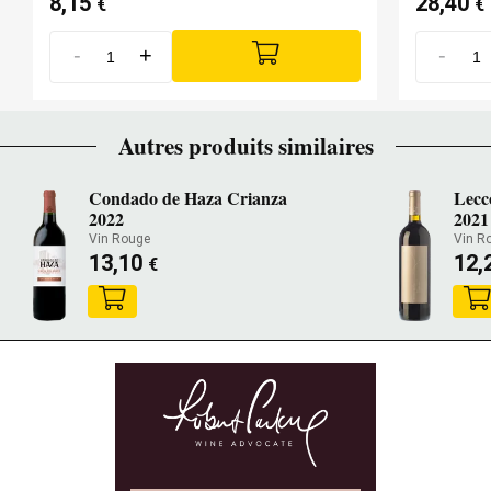
8,15
28,40
€
€
-
+
-
Autres produits similaires
Condado de Haza Crianza
Lecc
2022
2021
Vin Rouge
Vin R
13,10
12,
€