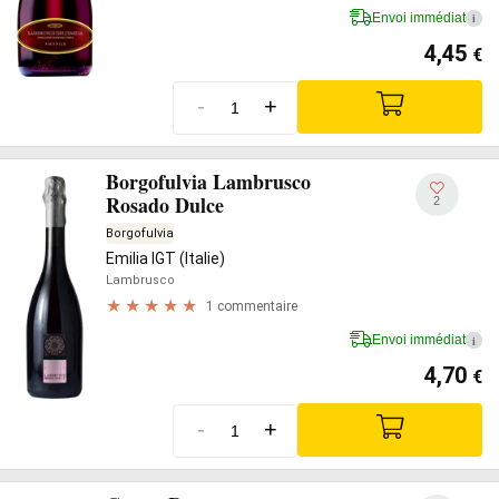
Envoi immédiat
i
4,45
€
-
+
Borgofulvia Lambrusco
Rosado Dulce
2
Borgofulvia
Emilia IGT (Italie)
Lambrusco
1 commentaire
Envoi immédiat
i
4,70
€
-
+