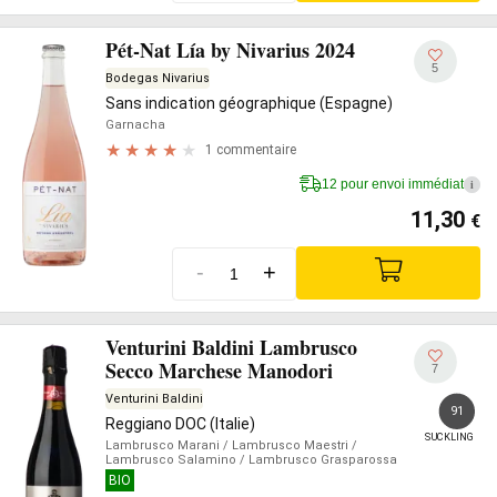
Pét-Nat Lía by Nivarius 2024
5
Bodegas Nivarius
Sans indication géographique (Espagne)
Garnacha
1 commentaire
12 pour envoi immédiat
i
11,30
€
-
+
Venturini Baldini Lambrusco
Secco Marchese Manodori
7
Venturini Baldini
91
Reggiano DOC (Italie)
SUCKLING
Lambrusco Marani
/ Lambrusco Maestri
/
Lambrusco Salamino
/ Lambrusco Grasparossa
BIO