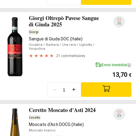
Giorgi Oltrepò Pavese Sangue
di Giuda 2025
36
Giorgi
Sangue di Giuda DOC (Italie)
Croatina
/ Barbera
/ Uva rara
/ Ughetta
/
Vespolina
21 commentaires
Envoi immédiat
i
13,70
€
-
+
Ceretto Moscato d'Asti 2024
69
Ceretto
Moscato d'Asti DOCG (Italie)
Moscato bianco