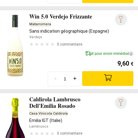
Win 5.0 Verdejo Frizzante
1
Matarromera
Sans indication géographique (Espagne)
Verdejo
0 commentaire
8 pour envoi immédiat
i
9,60
€
-
+
Caldirola Lambrusco
Dell'Emilia Rosado
1
Casa Vinicola Caldirola
Emilia IGT (Italie)
Lambrusco
0 commentaire