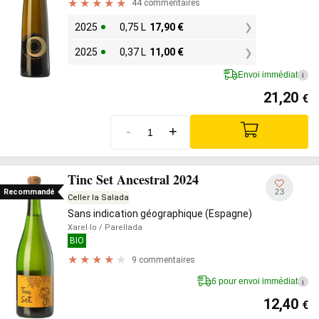
44 commentaires
2025
0,75 L
17,90
€
2025
0,37 L
11,00
€
Envoi immédiat
i
21,20
€
-
+
Tinc Set Ancestral 2024
23
Recommandé
Celler la Salada
Sans indication géographique (Espagne)
Xarel·lo
/ Parellada
BIO
9 commentaires
6 pour envoi immédiat
i
12,40
€