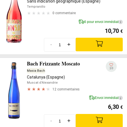
Sans indication géographique (Espagne)
Tempranillo
0 commentaire
6 pour envoi immédiat
i
10,70
€
-
+
Bach Frizzante Moscato
10
Masia Bach
Catalunya (Espagne)
Muscat d'Alexandrie
12 commentaires
Envoi immédiat
i
6,30
€
-
+