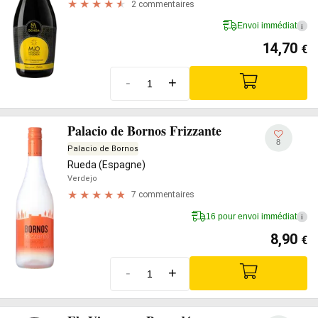
2 commentaires
Envoi immédiat
i
14,70
€
-
+
Palacio de Bornos Frizzante
8
Palacio de Bornos
Rueda (Espagne)
Verdejo
7 commentaires
16 pour envoi immédiat
i
8,90
€
-
+