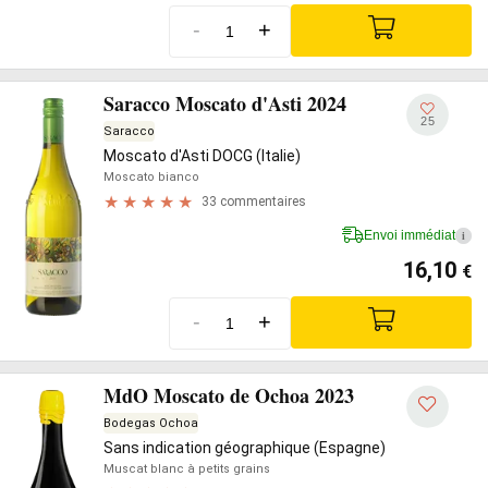
-
+
Saracco Moscato d'Asti 2024
25
Saracco
Moscato d'Asti DOCG (Italie)
Moscato bianco
33 commentaires
Envoi immédiat
i
16,10
€
-
+
MdO Moscato de Ochoa 2023
Bodegas Ochoa
Sans indication géographique (Espagne)
Muscat blanc à petits grains