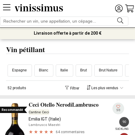
Livraison offerte à partir de 200 €
Vin pétillant
Espagne
Blanc
Italie
Brut
Brut Nature
52 produits
Filtrer
Ceci Otello NerodiLambrusco
Recommandé
98
Cantine Ceci
Emilia IGT (Italie)
90
Lambrusco Maestri
SUCKLING
64 commentaires