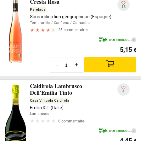
Cresta Rosa
16
Perelada
Sans indication géographique (Espagne)
Tempranillo
/ Cariñena
/ Garnacha
25 commentaires
Envoi immédiat
i
5,15
€
-
+
Caldirola Lambrusco
Dell'Emilia Tinto
4
Casa Vinicola Caldirola
Emilia IGT (Italie)
Lambrusco
0 commentaire
Envoi immédiat
i
4,45