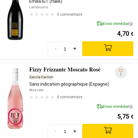
Emilia IGT (Italie)
Lambrusco
0 commentaire
Envoi immédiat
i
4,70
€
-
+
Fizzy Frizzante Moscato Rosé
1
García-Carrión
Sans indication géographique (Espagne)
Moscato
0 commentaire
Envoi immédiat
i
5,75
€
-
+