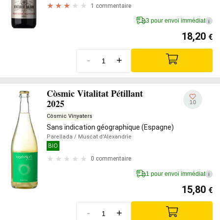
1 commentaire
3 pour envoi immédiat
i
18,20
€
-
+
Còsmic Vitalitat Pétillant
2025
10
Còsmic Vinyaters
Sans indication géographique (Espagne)
Parellada
/ Muscat d'Alexandrie
BIO
0 commentaire
1 pour envoi immédiat
i
15,80
€
-
+