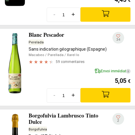
€
-
+
Blanc Pescador
34
Perelada
Sans indication géographique (Espagne)
Macabeo
/ Parellada
/ Xarel·lo
59 commentaires
Envoi immédiat
i
5,05
€
-
+
Borgofulvia Lambrusco Tinto
Dulce
2
Borgofulvia