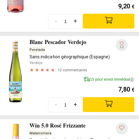
9,20
€
-
+
Blanc Pescador Verdejo
12
Perelada
Sans indication géographique (Espagne)
Verdejo
10 commentaires
15 pour envoi immédiat
i
7,80
€
-
+
Win 5.0 Rosé Frizzante
Matarromera