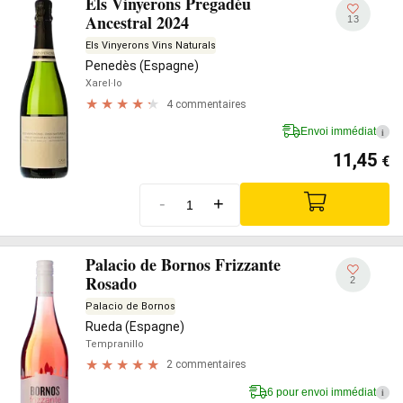
Els Vinyerons Pregadéu
Ancestral 2024
13
Els Vinyerons Vins Naturals
Penedès (Espagne)
Xarel·lo
4 commentaires
Envoi immédiat
i
11,45
€
-
+
Palacio de Bornos Frizzante
Rosado
2
Palacio de Bornos
Rueda (Espagne)
Tempranillo
2 commentaires
6 pour envoi immédiat
i