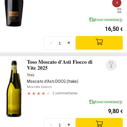
3
VITI

AIS
Envoi immédiat
i
16,50
€
-
+
Toso Moscato d'Asti Fiocco di
Vite 2025
9
Toso
Moscato d'Asti DOCG (Italie)
Moscato bianco
2 commentaires
Envoi immédiat
i
9,80
€
-
+