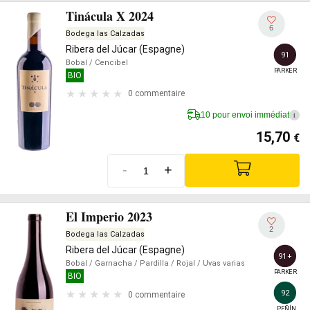
Tinácula X 2024
6
Bodega las Calzadas
Ribera del Júcar (Espagne)
91
Bobal
/ Cencibel
PARKER
BIO
0 commentaire
10 pour envoi immédiat
i
15,70
€
-
+
El Imperio 2023
2
Bodega las Calzadas
Ribera del Júcar (Espagne)
91+
Bobal
/ Garnacha
/ Pardilla
/ Rojal
/ Uvas varias
PARKER
BIO
92
0 commentaire
PEÑÍN