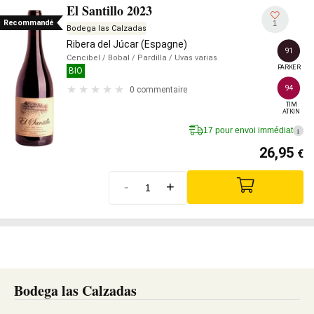
El Santillo 2023
Recommandé
1
Bodega las Calzadas
Ribera del Júcar (Espagne)
91
Cencibel
/ Bobal
/ Pardilla
/ Uvas varias
PARKER
BIO
94
0 commentaire
TIM

ATKIN
17 pour envoi immédiat
i
26,95
€
-
+
Bodega las Calzadas