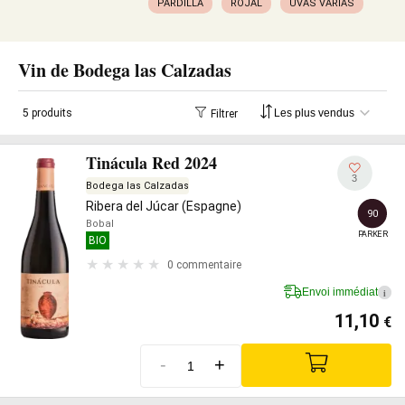
PARDILLA
ROJAL
UVAS VARIAS
Vin de Bodega las Calzadas
5 produits
Filtrer
Tinácula Red 2024
3
Bodega las Calzadas
Ribera del Júcar (Espagne)
90
Bobal
PARKER
BIO
0 commentaire
Envoi immédiat
i
11,10
€
-
+