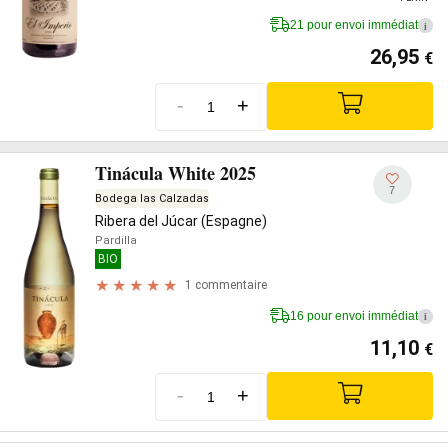
21 pour envoi immédiat
i
26,95
€
-
+
Tinácula White 2025
7
Bodega las Calzadas
Ribera del Júcar (Espagne)
Pardilla
BIO
1 commentaire
16 pour envoi immédiat
i
11,10
€
-
+