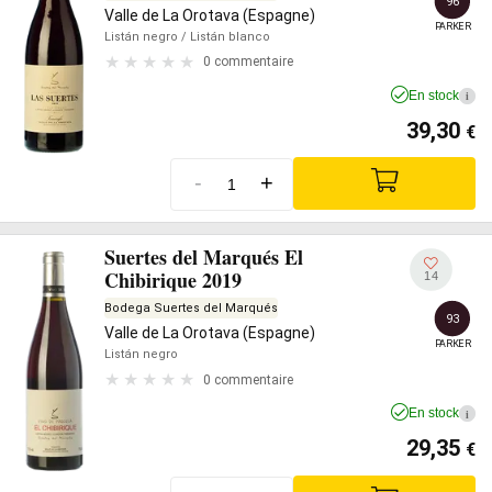
96
Valle de La Orotava (Espagne)
PARKER
Listán negro
/ Listán blanco
0 commentaire
En stock
i
39,30
€
-
+
Suertes del Marqués El
Chibirique 2019
14
Bodega Suertes del Marqués
93
Valle de La Orotava (Espagne)
PARKER
Listán negro
0 commentaire
En stock
i
29,35
€