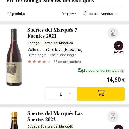
Vin de Bodega Suertes del Marqués
14 produits
Filtrer
Suertes del Marqués 7
Fuentes 2021
61
Bodega Suertes del Marqués
93
Valle de La Orotava (Espagne)
PARKER
Listán negro
/ Castellana negra
22 commentaires
19 pour envoi immédiat
i
14,60
€
-
+
Suertes del Marqués Las
Suertes 2022
23
Bodega Suertes del Marqués