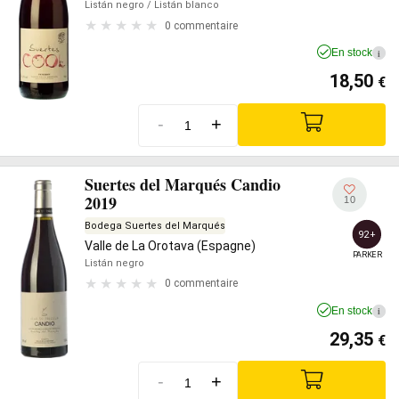
Listán negro
/ Listán blanco
0 commentaire
En stock
i
18,50
€
-
+
Suertes del Marqués Candio
2019
10
Bodega Suertes del Marqués
92+
Valle de La Orotava (Espagne)
PARKER
Listán negro
0 commentaire
En stock
i
29,35
€
-
+