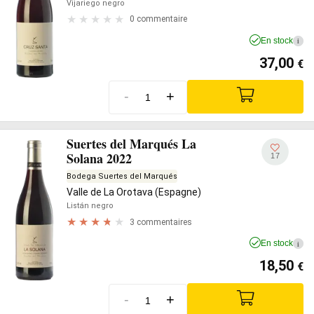
Vijariego negro
0 commentaire
En stock
i
37,00
€
-
+
Suertes del Marqués La
Solana 2022
17
Bodega Suertes del Marqués
Valle de La Orotava (Espagne)
Listán negro
3 commentaires
En stock
i
18,50
€
-
+