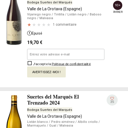
Bodega Suertes del Marqués
93+
Valle de La Orotava (Espagne)
PARKER
Vijariego negro
/ Tintilla
/ Listán negro
/ Baboso
negro
/ Malvasia
1 commentaire
Épuisé
19,70
€
J'accepte la
Politique de confidentialité
.
AVERTISSEZ-MOI !
Suertes del Marqués El
Trenzado 2024
35
Bodega Suertes del Marqués
Valle de La Orotava (Espagne)
Listán blanco
/ Pedro ximénez
/ Albillo criollo
/
Marmajuelo
/ Gual
/ Malvasia