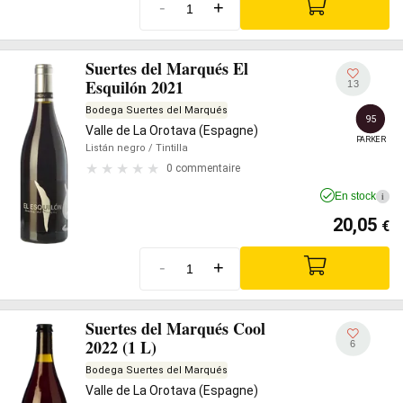
-
+
Suertes del Marqués El
Esquilón 2021
13
Bodega Suertes del Marqués
95
Valle de La Orotava (Espagne)
PARKER
Listán negro
/ Tintilla
0 commentaire
En stock
i
20,05
€
-
+
Suertes del Marqués Cool
2022 (1 L)
6
Bodega Suertes del Marqués
Valle de La Orotava (Espagne)