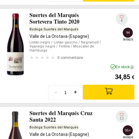
Suertes del Marqués
Sortevera Tinto 2020
4
Bodega Suertes del Marqués
94
Valle de La Orotava (Espagne)
PARKER
Listán negro
/ Listan gaucho
/ Negramoll
/
Vijariego negro
/ Tintilia
/ Moscatel de
Hamburgo
0 commentaire
En stock
i
34,85
€
-
+
Suertes del Marqués Cruz
Santa 2022
11
Bodega Suertes del Marqués
95+
Valle de La Orotava (Espagne)
PARKER