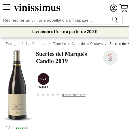
Livraison offerte à partir de 200 €
Espagne
/
Îles Canaries
/
Tenerife
/
Valle de La Orotava
/
Suertes del
Suertes del Marqués
2019
Candio
10
92+
PARKER
0 commentaire
En stock
i