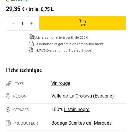
29,35
€
/ btlle. 0,75 L
-
+
Livraison offerte à partir de 200 €
Assurance et garantie de remboursement
4.74/5
Évaluation du Trusted Shops
Fiche technique
Vin rouge
TYPE
Valle de La Orotava
(
Espagne
)
RÉGION
100%
Listán negro
CÉPAGES
Bodega Suertes del Marqués
PRODUCTEUR