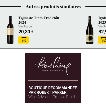
Autres produits similaires
Tajinaste Tinto Tradición
Igni
2024
2023
Vin Rouge
Vin R
20,30
32,
€
BOUTIQUE RECOMMANDÉE
PAR ROBERT PARKER
Wine Advocate Trusted Retailer