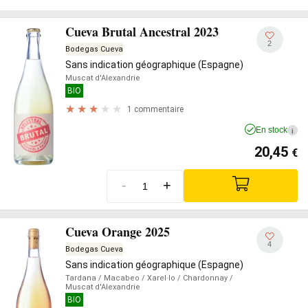
Cueva Brutal Ancestral 2023
2
Bodegas Cueva
Sans indication géographique (Espagne)
Muscat d'Alexandrie
BIO
1 commentaire
En stock
i
20,45
€
-
+
Cueva Orange 2025
4
Bodegas Cueva
Sans indication géographique (Espagne)
Tardana
/ Macabeo
/ Xarel·lo
/ Chardonnay
/
Muscat d'Alexandrie
BIO