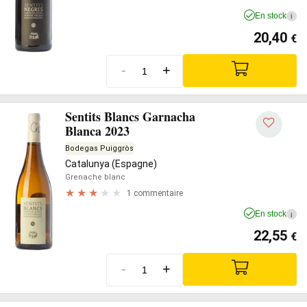
En stock
i
20,40
€
-
+
Sentits Blancs Garnacha
Blanca 2023
Bodegas Puiggròs
Catalunya (Espagne)
Grenache blanc
1 commentaire
En stock
i
22,55
€
-
+