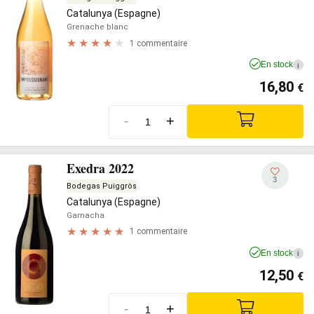
Catalunya (Espagne)
Grenache blanc
1 commentaire
En stock
i
16,80
€
-
+
Exedra 2022
3
Bodegas Puiggròs
Catalunya (Espagne)
Garnacha
1 commentaire
En stock
i
12,50
€
-
+