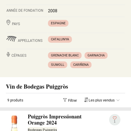
ANNÉE DE FONDATION
2008
ESPAGNE
PAYS
CATALUNYA
APPELLATIONS
CÉPAGES
GRENACHE BLANC
GARNACHA
SUMOLL
CARIÑENA
Vin de Bodegas Puiggròs
9 produits
Filtrer
Puiggròs Impressionant
Orange 2024
1
Bodegas Puiggròs