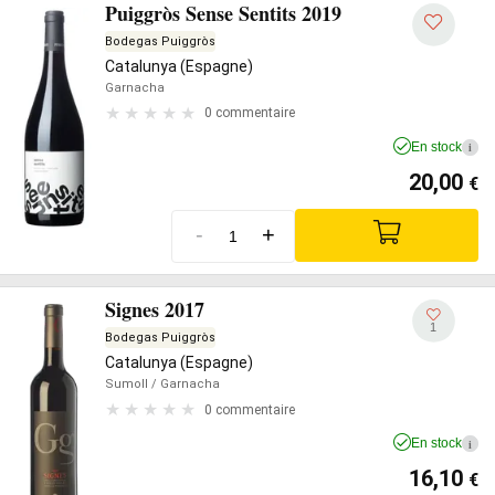
Puiggròs Sense Sentits 2019
Bodegas Puiggròs
Catalunya (Espagne)
Garnacha
0 commentaire
En stock
i
20,00
€
-
+
Signes 2017
1
Bodegas Puiggròs
Catalunya (Espagne)
Sumoll
/ Garnacha
0 commentaire
En stock
i
16,10
€