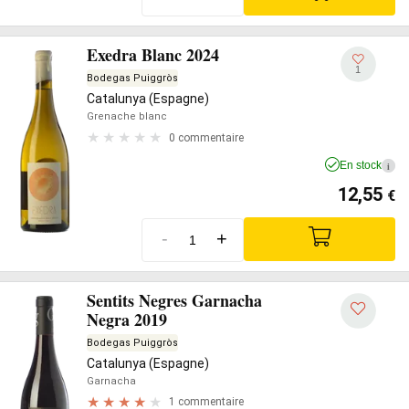
Exedra Blanc 2024
1
Bodegas Puiggròs
Catalunya (Espagne)
Grenache blanc
0 commentaire
En stock
i
12,55
€
-
+
Sentits Negres Garnacha
Negra 2019
Bodegas Puiggròs
Catalunya (Espagne)
Garnacha
1 commentaire