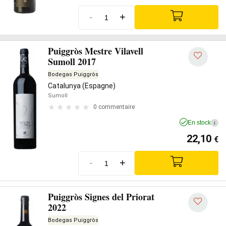
-
+
Puiggròs Mestre Vilavell
Sumoll 2017
Bodegas Puiggròs
Catalunya (Espagne)
Sumoll
0 commentaire
En stock
i
22,10
€
-
+
Puiggròs Signes del Priorat
2022
Bodegas Puiggròs