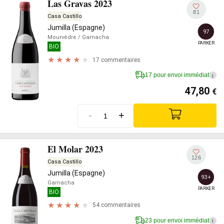
Las Gravas 2023
81
Casa Castillo
Jumilla (Espagne)
97
Mourvèdre
/ Garnacha
PARKER
BIO
17 commentaires
17 pour envoi immédiat
i
47,80
€
-
+
El Molar 2023
126
Casa Castillo
Jumilla (Espagne)
93+
Garnacha
PARKER
BIO
54 commentaires
23 pour envoi immédiat
i