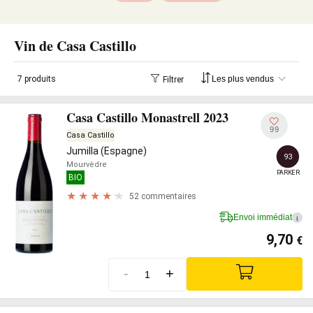
Vin de Casa Castillo
7 produits
Filtrer
Casa Castillo Monastrell 2023
99
Casa Castillo
Jumilla (Espagne)
93
Mourvèdre
PARKER
BIO
52 commentaires
Envoi immédiat
i
9,70
€
-
+