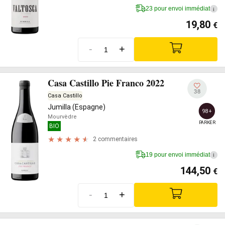
23 pour envoi immédiat
i
19,80
€
-
+
Casa Castillo Pie Franco 2022
38
Casa Castillo
Jumilla (Espagne)
98+
Mourvèdre
PARKER
BIO
2 commentaires
19 pour envoi immédiat
i
144,50
€
-
+