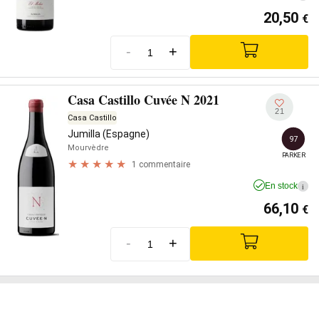
20,50
€
-
+
Casa Castillo Cuvée N 2021
21
Casa Castillo
Jumilla (Espagne)
97
Mourvèdre
PARKER
1 commentaire
En stock
i
66,10
€
-
+