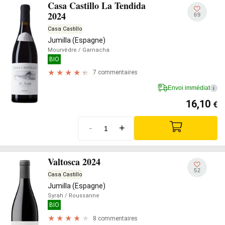
Casa Castillo La Tendida
2024
69
Casa Castillo
Jumilla (Espagne)
Mourvèdre
/ Garnacha
BIO
7 commentaires
Envoi immédiat
i
16,10
€
-
+
Valtosca 2024
52
Casa Castillo
Jumilla (Espagne)
Syrah
/ Roussanne
BIO
8 commentaires