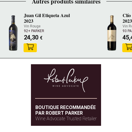
Autres produits similaires
Juan Gil Etiqueta Azul
Clío
2023
202
Vin Rouge
Vin R
92+ PARKER
93 P
24,30
45
€
BOUTIQUE RECOMMANDÉE
PAR ROBERT PARKER
Wine Advocate Trusted Retailer