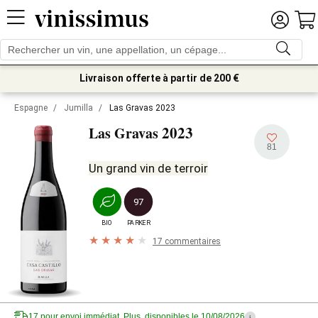
Livraison offerte à partir de 200 €
Espagne
/
Jumilla
/
Las Gravas 2023
2023
Las Gravas
81
Un grand vin de terroir
97
BIO
PARKER
17 commentaires
17 pour envoi immédiat. Plus, disponibles le 10/08/2026
i