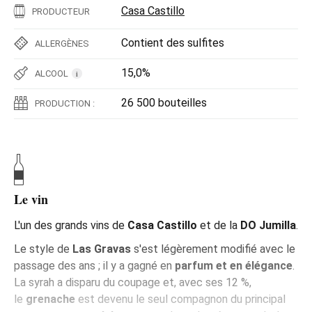
Casa Castillo
PRODUCTEUR
Contient des sulfites
ALLERGÈNES
15,0%
ALCOOL
i
26 500 bouteilles
PRODUCTION :
Le vin
L'un des grands vins de
Casa Castillo
et de la
DO Jumilla
.
Le style de
Las Gravas
s'est légèrement modifié avec le
passage des ans ; il y a gagné en
parfum et en élégance
.
La syrah a disparu du coupage et, avec ses 12 %,
le
grenache
est devenu le seul compagnon du principal