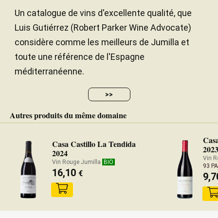
incredible quality level of the 2020, with Jumilla
Un catalogue de vins d'excellente qualité, que
typicity; it's Mediterranean, powerful and energetic,
Luis Gutiérrez (Robert Parker Wine Advocate)
with balanced 15% alcohol and a chalky, rocky,
considère comme les meilleurs de Jumilla et
stony sensation in the finish. This always contains
toute une référence de l'Espagne
some 8% to 12% Garnacha. Production has grown
to 37,905 (numbered) bottles. It was bottled in
méditerranéenne.
June 2023, as they did a longer élevage. This
matured 100% in oak foudre; they abandoned the
>>
500-liter barrels for this wine and for Pie Franco.
Autres produits du même domaine
— Luis Gutiérrez (18/01/2024)
Casa
Robert Parker Wine Advocate
Casa Castillo La Tendida
202
2024
Millésime 2021 - 98 PARKER
Vin R
Vin Rouge Jumilla
BIO
93 P
16,10
€
9,