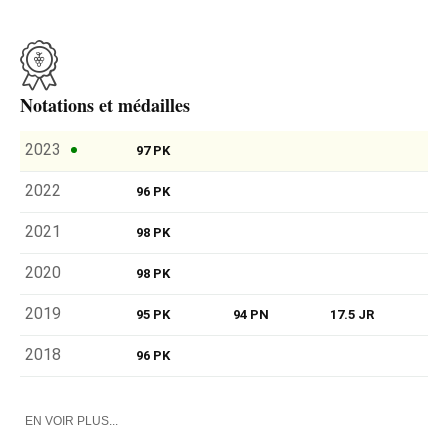
Notations et médailles
2023
97 PK
2022
96 PK
2021
98 PK
2020
98 PK
2019
95 PK
94 PN
17.5 JR
2018
96 PK
EN VOIR PLUS...