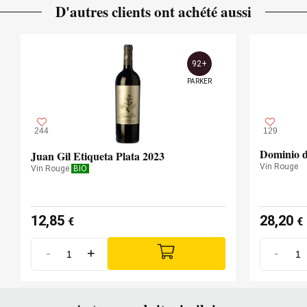
D'autres clients ont achété aussi
92+
PARKER
244
129
Dominio d
Juan Gil Etiqueta Plata 2023
Vin Rouge
Vin Rouge
BIO
12,85
28,20
€
€
-
+
-