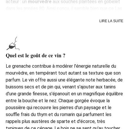
acteur : un
mourvèdre
aux souches plantées en gobelet
dans les années 80. Ainsi conçu, il semble bien que ce Las
Gravas soit devenu plus floral, plus éthéré ; il est donc
LIRE LA SUITE
fort probable que la cave mise désormais sur cette
combinaison de cépage, fixant par là le style définitif du
vin qui a subi le plus de modifications de tous ceux de la
firme. Le Las Gravas a été élevé dans des barriques de
500 litres pendant quatorze mois, un élevage qui se
Quel est le goût de ce vin ?
perçoit à peine dans son aromatique.
Le grenache contribue à modérer l'énergie naturelle du
mourvèdre, en tempérant tout autant sa texture que son
parfum. Le vin offre aussi une élégante note herbacée, de
buissons secs et de pin qui, venant s'ajouter aux tanins
d’une grande finesse, s'épanouit en un magnifique équilibre
entre la bouche et le nez. Chaque gorgée évoque la
poussière qui recouvre les pierres d'un paysage et le
souffle frais du thym et du romarin qui parfument les
rappels plus austères de sparte et d'écorce, très
typiques de ce cépage. Le bois ne se sent qu'au toucher,