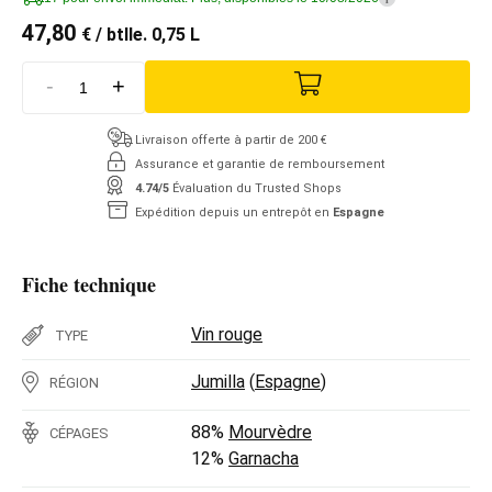
47,80
€
/ btlle. 0,75 L
-
+
Livraison offerte à partir de 200 €
Assurance et garantie de remboursement
4.74/5
Évaluation du Trusted Shops
Expédition depuis un entrepôt en
Espagne
Fiche technique
Vin rouge
TYPE
Jumilla
(
Espagne
)
RÉGION
88%
Mourvèdre
CÉPAGES
12%
Garnacha