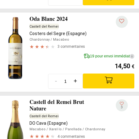
Oda Blanc 2024
Castell del Remei
Costers del Segre (Espagne)
Chardonnay
/ Macabeo
3 commentaires
19 pour envoi immédiat
i
14,50
€
-
+
Castell del Remei Brut
Nature
3
Castell del Remei
DO Cava (Espagne)
Macabeo
/ Xarel·lo
/ Parellada
/ Chardonnay
4 commentaires