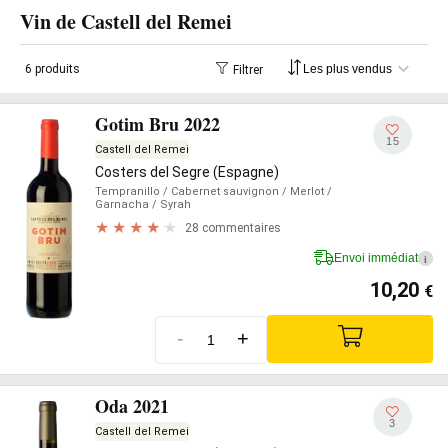
Vin de Castell del Remei
6 produits
Filtrer
Gotim Bru 2022
15
Castell del Remei
Costers del Segre (Espagne)
Tempranillo
/ Cabernet sauvignon
/ Merlot
/
Garnacha
/ Syrah
28 commentaires
Envoi immédiat
i
10,20
€
-
+
Oda 2021
3
Castell del Remei