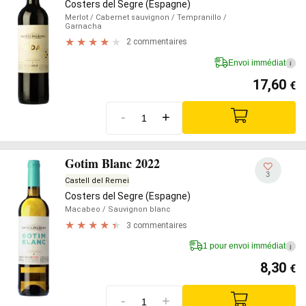
Costers del Segre (Espagne)
Merlot
/ Cabernet sauvignon
/ Tempranillo
/
Garnacha
2 commentaires
Envoi immédiat
i
17,60
€
-
+
Gotim Blanc 2022
3
Castell del Remei
Costers del Segre (Espagne)
Macabeo
/ Sauvignon blanc
3 commentaires
1 pour envoi immédiat
i
8,30
€
-
+