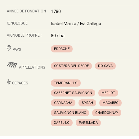
ANNÉE DE FONDATION
1780
ŒNOLOGUE
Isabel Marzà / Ivà Gallego
VIGNOBLE PROPRE :
80 / ha
ESPAGNE
PAYS
COSTERS DEL SEGRE
DO CAVA
APPELLATIONS
CÉPAGES
TEMPRANILLO
CABERNET SAUVIGNON
MERLOT
GARNACHA
SYRAH
MACABEO
SAUVIGNON BLANC
CHARDONNAY
XAREL·LO
PARELLADA