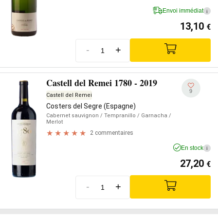
Envoi immédiat
i
13,10
€
-
+
Castell del Remei 1780 - 2019
9
Castell del Remei
Costers del Segre (Espagne)
Cabernet sauvignon
/ Tempranillo
/ Garnacha
/
Merlot
2 commentaires
En stock
i
27,20
€
-
+