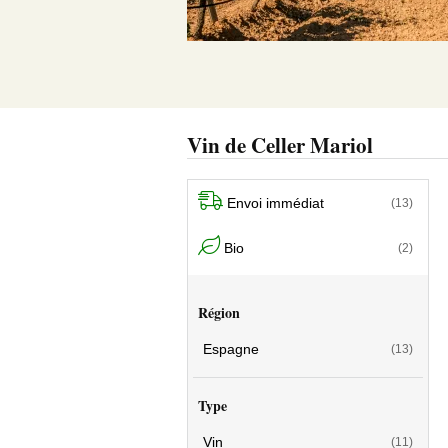
Vin de Celler Mariol
Envoi immédiat
(13)
Bio
(2)
Région
Espagne
(13)
Type
Vin
(11)