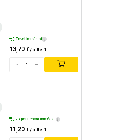
Envoi immédiat
i
13,70
€
/ btlle. 1 L
-
+
23 pour envoi immédiat
i
11,20
€
/ btlle. 1 L