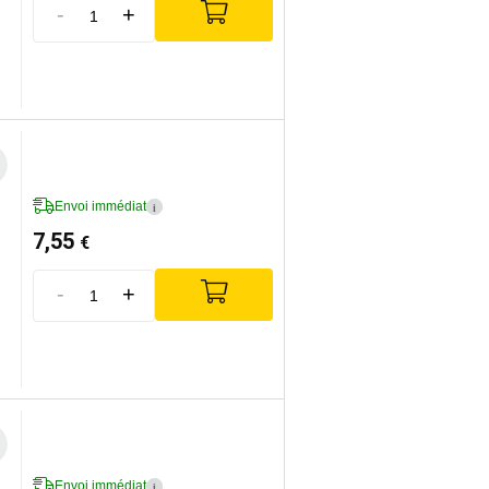
-
+
Envoi immédiat
i
7,55
€
-
+
Envoi immédiat
i