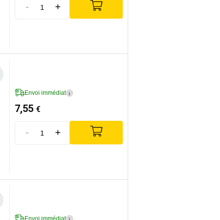
-
+
Envoi immédiat
i
7,55
€
-
+
Envoi immédiat
i