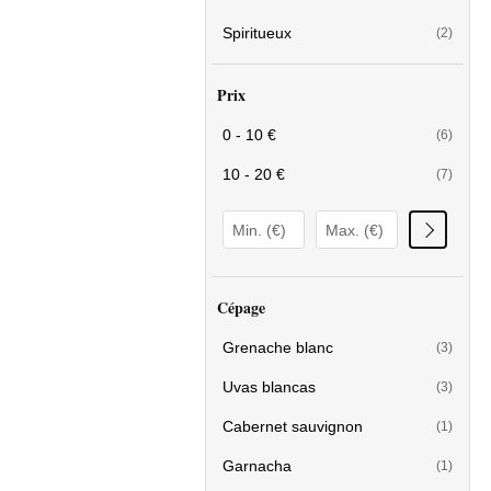
Spiritueux
(2)
Prix
0 - 10 €
(6)
10 - 20 €
(7)
Cépage
Grenache blanc
(3)
Uvas blancas
(3)
Cabernet sauvignon
(1)
Garnacha
(1)