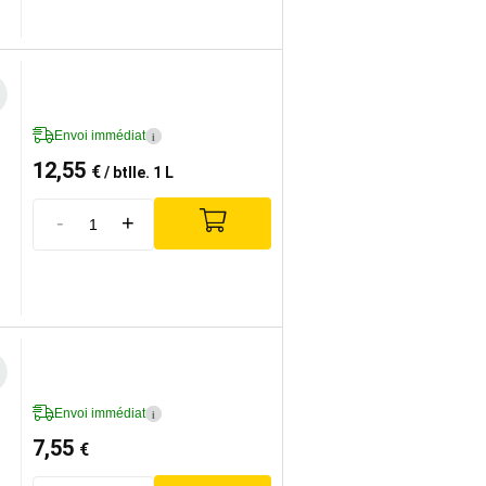
Envoi immédiat
i
12,55
€
/ btlle. 1 L
-
+
Envoi immédiat
i
7,55
€