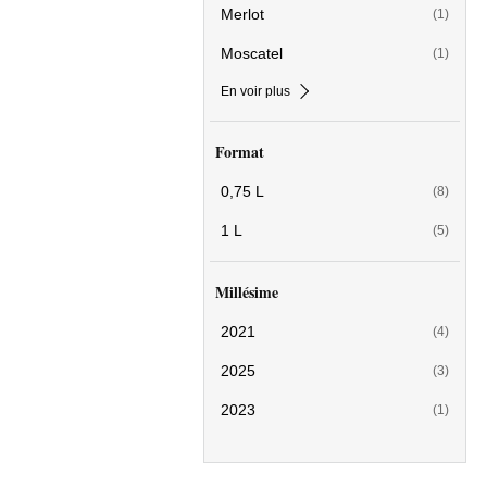
Merlot
(1)
Moscatel
(1)
En voir plus
Format
0,75 L
(8)
1 L
(5)
Millésime
2021
(4)
2025
(3)
2023
(1)