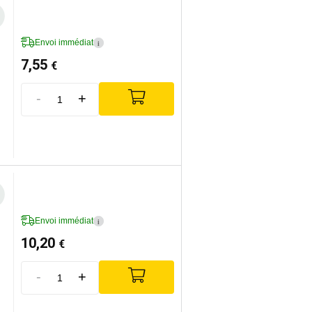
Envoi immédiat
i
7,55
€
-
+
Envoi immédiat
i
10,20
€
-
+