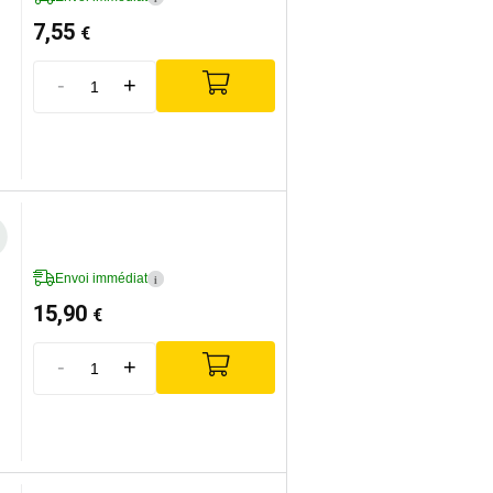
7,55
€
-
+
Envoi immédiat
i
15,90
€
-
+