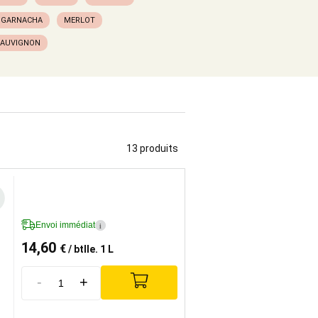
GARNACHA
MERLOT
SAUVIGNON
13 produits
Envoi immédiat
i
14,60
€
/ btlle. 1 L
-
+