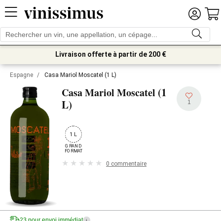
Livraison offerte à partir de 200 €
Espagne
/
Casa Mariol Moscatel (1 L)
(1
Casa Mariol Moscatel
L)
1
1 L
GRAND

FORMAT
0 commentaire
23 pour envoi immédiat
i