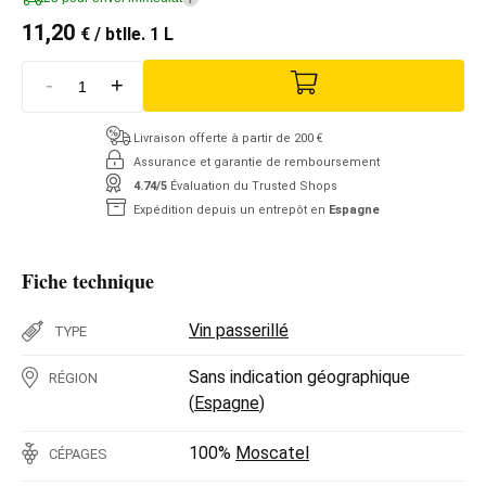
11,20
€
/ btlle. 1 L
-
+
Livraison offerte à partir de 200 €
Assurance et garantie de remboursement
4.74/5
Évaluation du Trusted Shops
Expédition depuis un entrepôt en
Espagne
Fiche technique
Vin passerillé
TYPE
Sans indication géographique
RÉGION
(
Espagne
)
100%
Moscatel
CÉPAGES