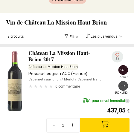
SAUVIGNON BLANC
Vin de Château La Mission Haut Brion
3 produits
Filtrer
Château La Mission Haut-
Brion 2017
12
Château La Mission Haut Brion
96+
Pessac-Léognan AOC (France)
PARKER
Cabernet sauvignon
/ Merlot
/ Cabernet franc
97
0 commentaire
SUCKLING
1 pour envoi immédiat
i
437,05
€
-
+