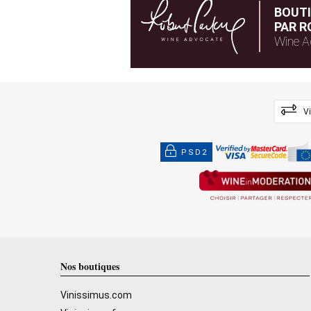
BOUT
PAR R
Wine A
V
PSD2
Nos boutiques
Vinissimus.com