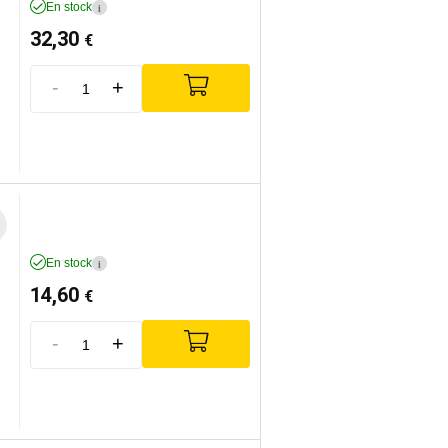
En stock
i
32,30
€
-
+
En stock
i
14,60
€
-
+