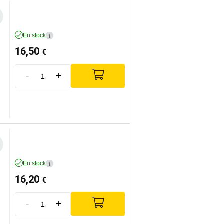
En stock
i
16,50
€
-
+
En stock
i
16,20
€
-
+