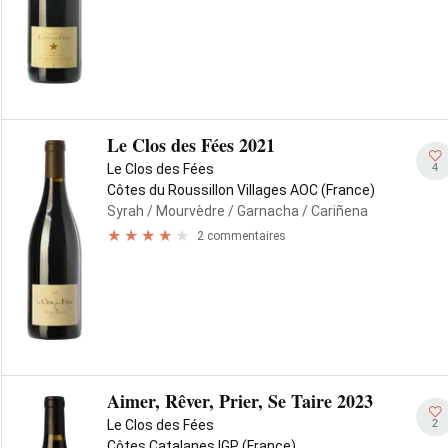
Le Clos des Fées 2021
4
Le Clos des Fées
Côtes du Roussillon Villages AOC (France)
Syrah
/ Mourvèdre
/ Garnacha
/ Cariñena
2 commentaires
Aimer, Rêver, Prier, Se Taire 2023
2
Le Clos des Fées
Côtes Catalanes IGP (France)