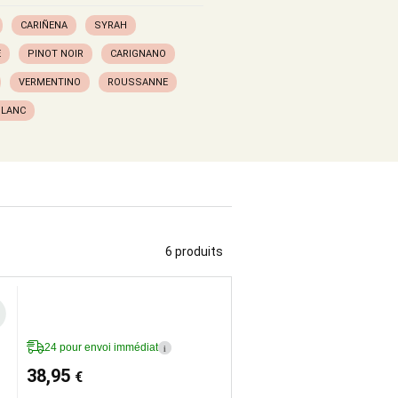
CARIÑENA
SYRAH
E
PINOT NOIR
CARIGNANO
VERMENTINO
ROUSSANNE
BLANC
6 produits
24 pour envoi immédiat
i
38,95
€