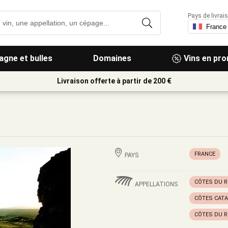
Pays de livrais
gne et bulles
Domaines
Vins en pr
Livraison offerte à partir de 200 €
FRANCE
PAYS
CÔTES DU R
APPELLATIONS
CÔTES CATA
CÔTES DU 