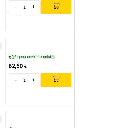
-
+
21 pour envoi immédiat
i
62,60
€
-
+