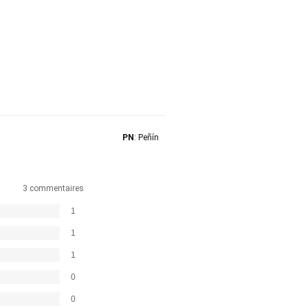
PN
: Peñín
3 commentaires
1
1
1
0
0