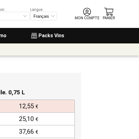
on :
Langue
MON COMPTE
PANIER
omo
Packs Vins
lle. 0,75 L
12,55
€
25,10
€
37,66
€