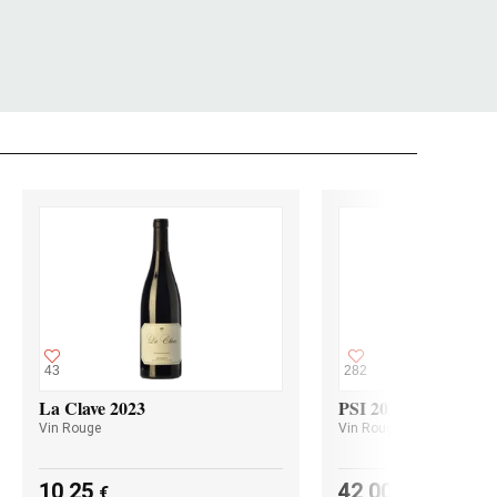
43
282
La Clave 2023
PSI 2023
Vin Rouge
Vin Rouge
10,25
42,00
€
€