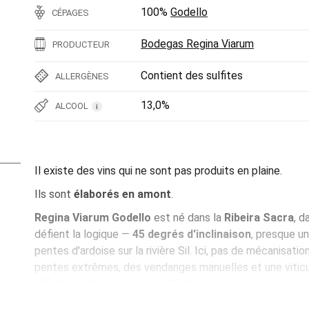
100%
Godello
CÉPAGES
Bodegas Regina Viarum
PRODUCTEUR
Contient des sulfites
ALLERGÈNES
13,0%
ALCOOL
i
Il existe des vins qui ne sont pas produits en plaine.
Ils sont
élaborés en amont
.
Regina Viarum Godello
est né dans la
Ribeira Sacra
, d
défient la logique —
45 degrés d'inclinaison
, presque u
pentes d'ardoise sur la rivière Sil. Ici, pas de mécanisation
pentes extrêmes, des vendanges manuelles et une viticu
efforts et de la conviction. Ce n'est pas pour rien qu'on l'
Ce Godello est le résultat direct de ce paysage. De vignes