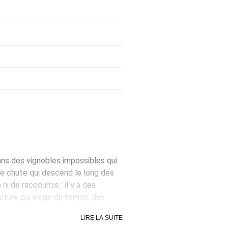
ans des vignobles impossibles qui
ne chute qui descend le long des
 ni de raccourcis : il y a des
lture qui exige du temps, des
appelle la
viticulture héroïque
.
LIRE LA SUITE
 travaillées à la main,