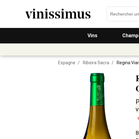
Vins
Champa
Espagne
/
Ribeira Sacra
/
Regina Via
P
v
B