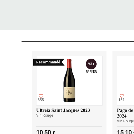
Recommandé
93+
PARKER
655
151
Ultreia Saint Jacques 2023
Pago de 
2024
Vin Rouge
Vin Rouge
10,50
15,10
€