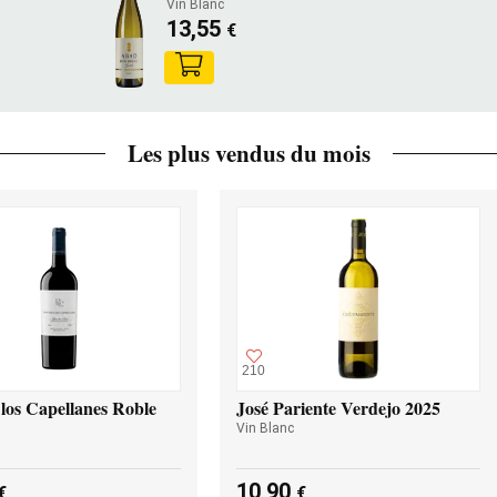
Vin Blanc
13,55
€
Les plus vendus du mois
210
los Capellanes Roble
José Pariente Verdejo 2025
Vin Blanc
10,90
€
€