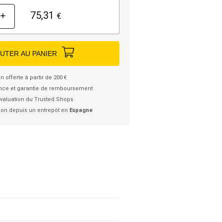
75,31
+
€
UTER AU PANIER
n offerte à partir de 200 €
nce et garantie de remboursement
valuation du Trusted Shops
ion depuis un entrepôt en
Espagne