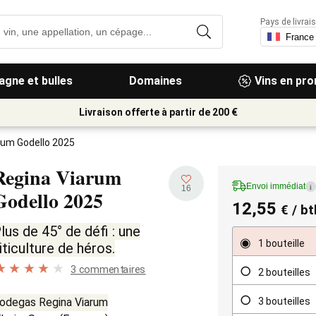
Pays de livrais
gne et bulles
Domaines
Vins en pr
Livraison offerte à partir de 200 €
rum Godello 2025
Regina Viarum
Envoi immédiat
i
16
Godello
2025
12,55
€
/ bt
lus de 45° de défi : une
1 bouteille
iticulture de héros.
3 commentaires
2 bouteilles
3 bouteilles
odegas Regina Viarum