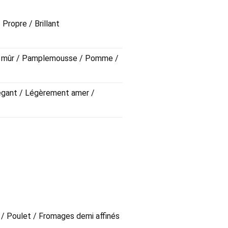
omprendre le vin où l'origine n'est
 Propre / Brillant
ntation contrôlée, travail sur lies
el. Le résultat est un blanc avec
it mûr / Pamplemousse / Pomme /
s mais ne passe pas inaperçu non
Élégant / Légèrement amer /
t un fond minéral qui renvoie
l est ample et soyeux, avec une
prolonge la dégustation et invite à
eux mais accessible, parfait pour
rroir
.
n / Poulet / Fromages demi affinés