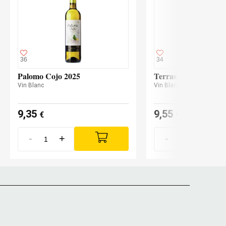
36
34
Palomo Cojo 2025
Terras de Cigarrón 
Vin Blanc
Vin Blanc
9,35
9,55
€
€
-
+
-
+