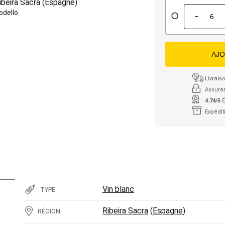
ibeira Sacra
(
Espagne
)
odello
-
AJO
Livraiso
Assura
4.74/5
É
Expédit
Vin blanc
TYPE
Ribeira Sacra
(
Espagne
)
RÉGION