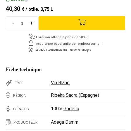
40,30
€
/ btlle. 0,75 L
-
+
Livraison offerte à partir de 200 €
Assurance et garantie de remboursement
4.74/5
Évaluation du Trusted Shops
Fiche technique
Vin Blanc
TYPE
Ribeira Sacra
(
Espagne
)
RÉGION
100%
Godello
CÉPAGES
Adega Damm
PRODUCTEUR