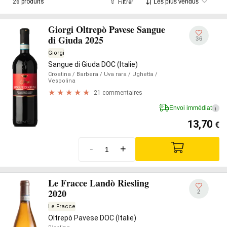
26 produits
Filtrer
Giorgi Oltrepò Pavese Sangue
di Giuda 2025
36
Giorgi
Sangue di Giuda DOC (Italie)
Croatina
/ Barbera
/ Uva rara
/ Ughetta
/
Vespolina
21 commentaires
Envoi immédiat
i
13,70
€
-
+
Le Fracce Landò Riesling
2020
2
Le Fracce
Oltrepò Pavese DOC (Italie)