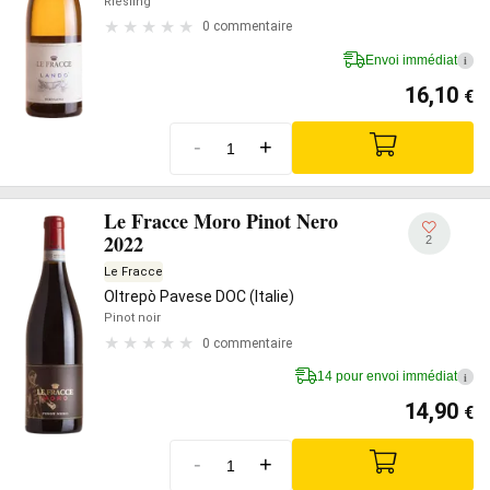
Riesling
0 commentaire
Envoi immédiat
i
16,10
€
-
+
Le Fracce Moro Pinot Nero
2022
2
Le Fracce
Oltrepò Pavese DOC (Italie)
Pinot noir
0 commentaire
14 pour envoi immédiat
i
14,90
€
-
+