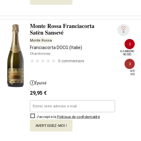
Monte Rossa Franciacorta
Satèn Sansevé
3
Monte Rossa
2
Franciacorta DOCG (Italie)
GAMBERO

Chardonnay
ROSSO
0 commentaire
3
VITI

AIS
Épuisé
29,95
€
J'accepte la
Politique de confidentialité
.
AVERTISSEZ-MOI !