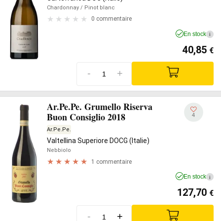
Chardonnay
/ Pinot blanc
0 commentaire
En stock
i
40,85
€
-
+
Ar.Pe.Pe. Grumello Riserva
Buon Consiglio 2018
4
Ar.Pe.Pe.
Valtellina Superiore DOCG (Italie)
Nebbiolo
1 commentaire
En stock
i
127,70
€
-
+