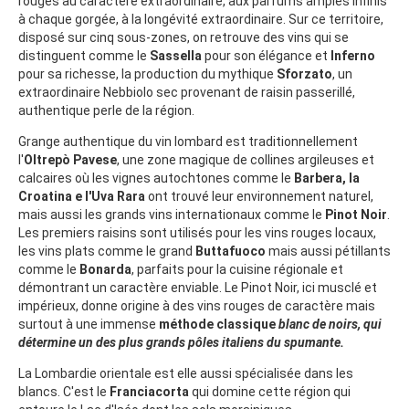
rouges au caractère extraordinaire, aux parfums amples infinis
à chaque gorgée, à la longévité extraordinaire. Sur ce territoire,
disposé sur cinq sous-zones, on retrouve des vins qui se
distinguent comme le
Sassella
pour son élégance et
Inferno
pour sa richesse, la production du mythique
Sforzato
, un
extraordinaire Nebbiolo sec provenant de raisin passerillé,
authentique perle de la région.
Grange authentique du vin lombard est traditionnellement
l'
Oltrepò Pavese
, une zone magique de collines argileuses et
calcaires où les vignes autochtones comme le
Barbera, la
Croatina e l'Uva Rara
ont trouvé leur environnement naturel,
mais aussi les grands vins internationaux comme le
Pinot Noir
.
Les premiers raisins sont utilisés pour les vins rouges locaux,
les vins plats comme le grand
Buttafuoco
mais aussi pétillants
comme le
Bonarda
, parfaits pour la cuisine régionale et
démontrant un caractère enviable. Le Pinot Noir, ici musclé et
impérieux, donne origine à des vins rouges de caractère mais
surtout à une immense
méthode classique
blanc de noirs
, qui
détermine un des plus grands pôles italiens du spumante.
La Lombardie orientale est elle aussi spécialisée dans les
blancs. C'est le
Franciacorta
qui domine cette région qui