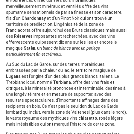
entoure le Lac d'Iséo dont les sols morainiques
merveilleusement minéraux et ventilés offre des vins
spumante sensationnels de par sa finesse et son caractère,
fils d'un
Chardonnay
et d'un Pinot Noir qui ont trouvé un
territoire de prédilection. L'ingéniosité de la zone de
Franciacorta offre aujourd'hui des Bruts classiques mais aussi
des
Réserves
imposantes et recherchées, avec des vins
effervescents qui passent dix ans sur les lies et encore le
magique
Satèn
, un
blanc de blancs
avec un perlage
particulièrement fin et crémeux.
Au Sud du Lac de Garde, sur des terres morainiques
embrassées par la chaleur du lac, le territoire magique de
Lugana
est l'origine d'un des plus grands blancs italiens. Le
Trebbiano local, nommé
Turbiana
, offre des vins frais et
citriques, à la minéralité prononcée et interminable, destinés à
une longévité rare et en mesure de supporter, avec des
résultats spectaculaires, d'importants affinages dans des
récipients en bois. Ce n'est pas le seul don du Lac de Garde
lombard qui inclut, vers la zone de Valtenesi (plus dans le nord),
le vaste royaume des mythiques vins
chiaretto
, rosés légers
mais irrésistibles qui ont marqué l'histoire de cette zone.