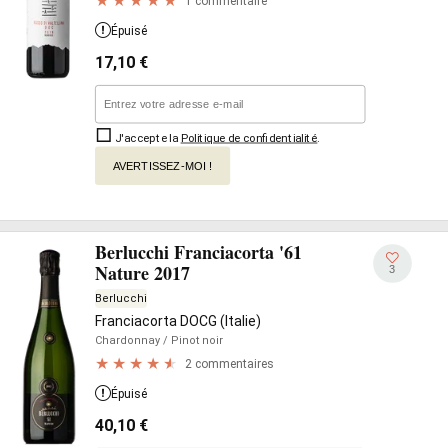
1 commentaire
Épuisé
17,10
€
J'accepte la
Politique de confidentialité
.
AVERTISSEZ-MOI !
Berlucchi Franciacorta '61
Nature 2017
3
Berlucchi
Franciacorta DOCG (Italie)
Chardonnay
/ Pinot noir
2 commentaires
Épuisé
40,10
€