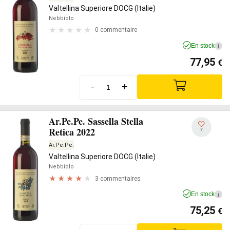
Valtellina Superiore DOCG (Italie)
Nebbiolo
0 commentaire
En stock
i
77,95
€
-
+
Ar.Pe.Pe. Sassella Stella
Retica 2022
7
Ar.Pe.Pe.
Valtellina Superiore DOCG (Italie)
Nebbiolo
3 commentaires
En stock
i
75,25
€