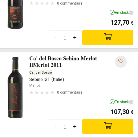
0 commentaire
En stock
i
127,70
€
-
+
Ca' del Bosco Sebino Merlot
IlMerlot 2011
Ca' del Bosco
Sebino IGT (Italie)
Merlot
0 commentaire
En stock
i
107,30
€
-
+