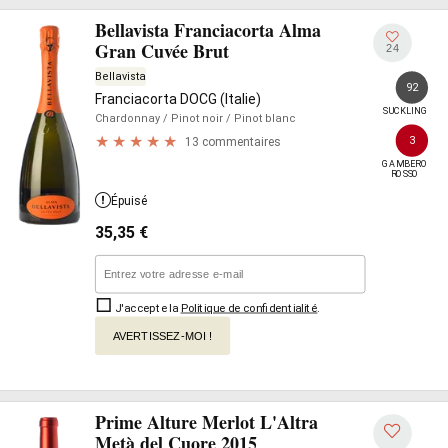
Bellavista Franciacorta Alma
Gran Cuvée Brut
24
Bellavista
92
Franciacorta DOCG (Italie)
SUCKLING
Chardonnay
/ Pinot noir
/ Pinot blanc
3
13 commentaires
GAMBERO

ROSSO
Épuisé
35,35
€
J'accepte la
Politique de confidentialité
.
AVERTISSEZ-MOI !
Prime Alture Merlot L'Altra
Metà del Cuore 2015