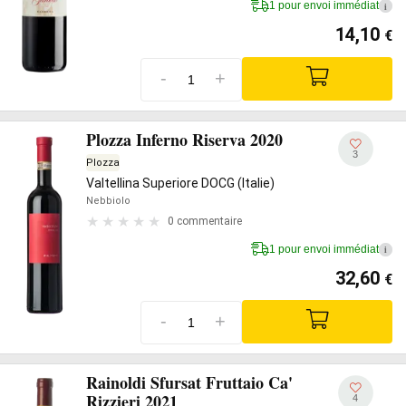
1 pour envoi immédiat
i
14,10
€
-
+
Plozza Inferno Riserva 2020
3
Plozza
Valtellina Superiore DOCG (Italie)
Nebbiolo
0 commentaire
1 pour envoi immédiat
i
32,60
€
-
+
Rainoldi Sfursat Fruttaio Ca'
Rizzieri 2021
4