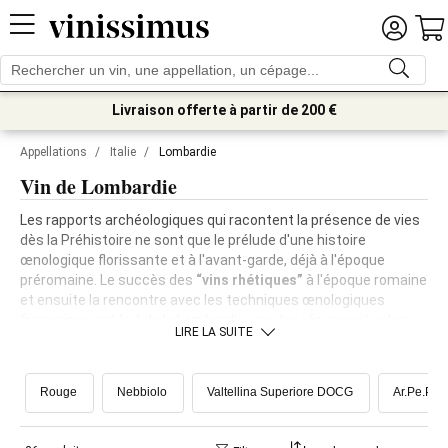
Livraison offerte à partir de 200 €
Appellations
/
Italie
/
Lombardie
Vin de Lombardie
Les rapports archéologiques qui racontent la présence de vies
dès la Préhistoire ne sont que le prélude d'une histoire
œnologique florissante et à l'avant-garde, déjà à l'époque
préromaine. Le succès des
“vins rhétiques”
à l'époque romaine
et ensuite la rencontre avec les techniques œnologiques
françaises ont fait de la Lombardie une des régions viticoles
LIRE LA SUITE
les plus actives et futuristes d'Italie. Le territoire lombard,
composé de plaines, collines et montagnes, insiste sur
des
sols extrêmement différenciés
(du marneux à l'alluvial, du
Rouge
Nebbiolo
Valtellina Superiore DOCG
Ar.Pe.Pe.
morainique au calcaire) et reçoit
des climats aussi variés
, du
continental au montagnard et au lacustre.