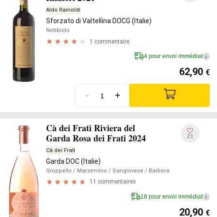
Aldo Rainoldi
Sforzato di Valtellina DOCG (Italie)
Nebbiolo
1 commentaire
4 pour envoi immédiat
i
62,90
€
-
+
Cà dei Frati Riviera del
Garda Rosa dei Frati 2024
21
Cà dei Frati
Garda DOC (Italie)
Groppello
/ Marzemino
/ Sangiovese
/ Barbera
11 commentaires
18 pour envoi immédiat
i
20,90
€