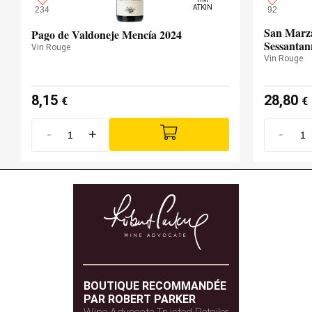
ATKIN
234
92
San Marza
Pago de Valdoneje Mencía 2024
Sessantan
Vin Rouge
Vin Rouge
8,15
28,80
€
€
-
+
-
BOUTIQUE RECOMMANDÉE
PAR ROBERT PARKER