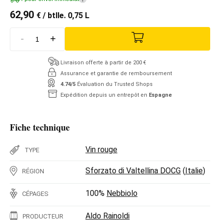
62,90
€
/ btlle. 0,75 L
-
+
Livraison offerte à partir de 200 €
Assurance et garantie de remboursement
4.74/5
Évaluation du Trusted Shops
Expédition depuis un entrepôt en
Espagne
Fiche technique
Vin rouge
TYPE
Sforzato di Valtellina DOCG
(
Italie
)
RÉGION
100%
Nebbiolo
CÉPAGES
Aldo Rainoldi
PRODUCTEUR