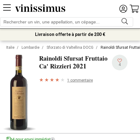
Livraison offerte à partir de 200 €
Italie
/
Lombardie
/
Sforzato di Valtellina DOCG
/
Rainoldi Sfursat Frutta
Rainoldi Sfursat Fruttaio
2021
Ca' Rizzieri
4
1 commentaire
4 pour envoi immédiat
i