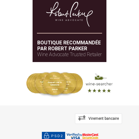
De deux et trois ans
ÂGE DES BARRIQUES
Chêne français
TYPE DE BOIS
BOUTIQUE RECOMMANDÉE
PAR ROBERT PARKER
Wine Advocate Trusted Retailer
Virement bancaire
PSD2