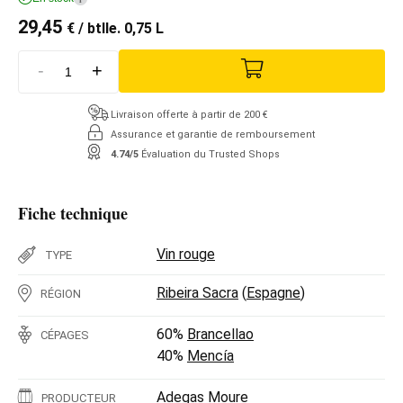
29,45
€
/ btlle. 0,75 L
-
+
Livraison offerte à partir de 200 €
Assurance et garantie de remboursement
4.74/5
Évaluation du Trusted Shops
Fiche technique
Vin rouge
TYPE
Ribeira Sacra
(
Espagne
)
RÉGION
60%
Brancellao
CÉPAGES
40%
Mencía
Adegas Moure
PRODUCTEUR