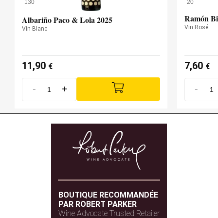
130
20
Ramón Bi
Albariño Paco & Lola 2025
Vin Rosé
Vin Blanc
11,90
7,60
€
€
-
+
-
BOUTIQUE RECOMMANDÉE
PAR ROBERT PARKER
Wine Advocate Trusted Retailer