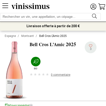
Livraison offerte à partir de 200 €
Espagne
/
Montsant
/
Bell Cros L’Amic 2025
2025
Bell Cros L’Amic
3
BIO
0 commentaire
Envoi immédiat
i