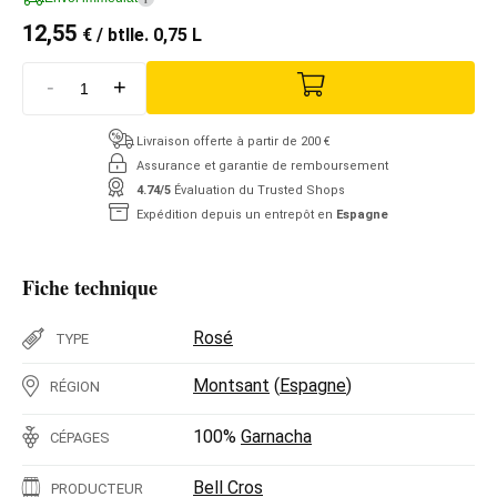
12,55
€
/ btlle. 0,75 L
-
+
Livraison offerte à partir de 200 €
Assurance et garantie de remboursement
4.74/5
Évaluation du Trusted Shops
Expédition depuis un entrepôt en
Espagne
Fiche technique
Rosé
TYPE
Montsant
(
Espagne
)
RÉGION
100%
Garnacha
CÉPAGES
Bell Cros
PRODUCTEUR