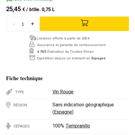
25,45
€
/ btlle. 0,75 L
-
+
Livraison offerte à partir de 200 €
Assurance et garantie de remboursement
4.74/5
Évaluation du Trusted Shops
Expédition depuis un entrepôt en
Espagne
Fiche technique
Vin Rouge
TYPE
Sans indication géographique
RÉGION
(
Espagne
)
100%
Tempranillo
CÉPAGES