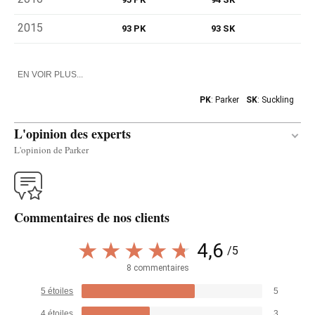
2015
93 PK
93 SK
EN VOIR PLUS...
PK
: Parker
SK
: Suckling
L'opinion des experts
L'opinion de Parker
Traduire
Commentaires de nos clients
Similar to its younger brother, the top-of-the-range
2016 Corimbo I shows superbly, more old style
4,6
/5
Ribera del Duero, with power and rusticity but also
8 commentaires
elegance and balance. It has a nose that is
5 étoiles
5
complex and subtle, floral and spicy. It's medium-
bodied and balanced, with a chalky texture and
4 étoiles
3