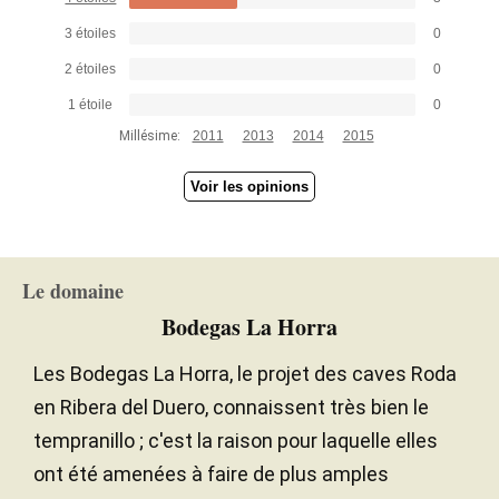
velvety mouthfeel. It's still a little tannic, but the
3 étoiles
0
tannins are fine and elegant and should benefit
2 étoiles
0
from some more time in bottle. This has to be one
of the finest vintages they have produced in Ribera
1 étoile
0
del Duero.
Millésime:
2011
2013
2014
2015
Voir les opinions
— Luis Gutiérrez (31/01/2023)
Robert Parker Wine Advocate
Millésime 2016 - 95 PARKER
Le domaine
Bodegas La Horra
Les Bodegas La Horra, le projet des caves Roda
en Ribera del Duero, connaissent très bien le
tempranillo ; c'est la raison pour laquelle elles
ont été amenées à faire de plus amples