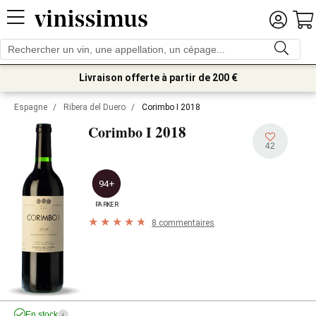
Livraison offerte à partir de 200 €
Espagne
/
Ribera del Duero
/
Corimbo I 2018
2018
Corimbo I
42
94+
PARKER
8 commentaires
En stock
i