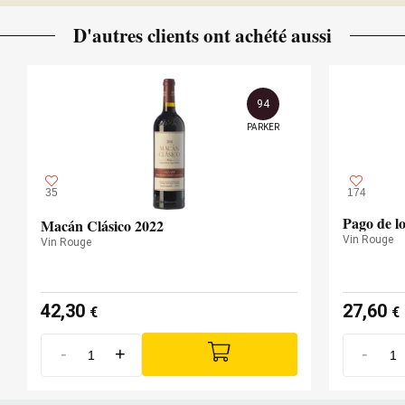
D'autres clients ont achété aussi
94
PARKER
35
174
Pago de l
Macán Clásico 2022
Vin Rouge
Vin Rouge
42,30
27,60
€
€
-
+
-