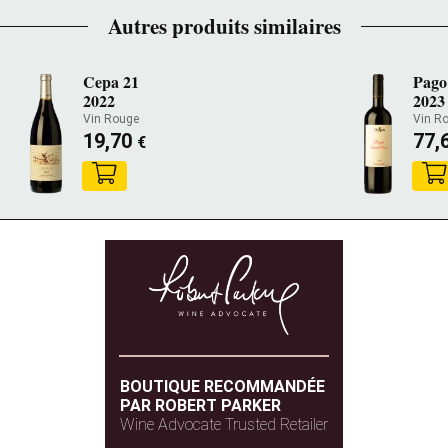
Autres produits similaires
Cepa 21
Pago
2022
2023
Vin Rouge
Vin R
19,70
77,
€
BOUTIQUE RECOMMANDÉE
PAR ROBERT PARKER
Wine Advocate Trusted Retailer