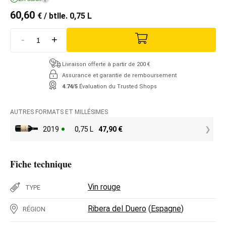
60,60
€
/ btlle. 0,75 L
-
+
Livraison offerte à partir de 200 €
Assurance et garantie de remboursement
4.74/5
Évaluation du Trusted Shops
AUTRES FORMATS ET MILLÉSIMES
2019
0,75 L
47,90
€
Fiche technique
Vin rouge
TYPE
Ribera del Duero
(
Espagne
)
RÉGION