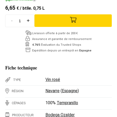
6,65
€
/ btlle. 0,75 L
-
+
Livraison offerte à partir de 200 €
Assurance et garantie de remboursement
4.74/5
Évaluation du Trusted Shops
Expédition depuis un entrepôt en
Espagne
Fiche technique
Vin rosé
TYPE
Navarre
(
Espagne
)
RÉGION
100%
Tempranillo
CÉPAGES
Bodega Ozalder
PRODUCTEUR