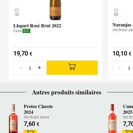
32
68
Naranjas 
Llopart Rosé Brut 2022
Vin Rosé Je
Cava
BIO
19,70
10,10
€
€
-
+
-
Autres produits similaires
Protos Clarete
Cune
2024
2025
Vin Rosé Jeune
Vin R
7,60
7,7
€