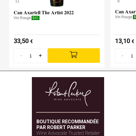
11
8
Can Axart
Can Axartell The Artist 2022
Vin Rouge
B
Vin Rouge
BIO
33,50
13,10
€
€
-
+
-
BOUTIQUE RECOMMANDÉE
PAR ROBERT PARKER
Wine Advocate Trusted Retailer