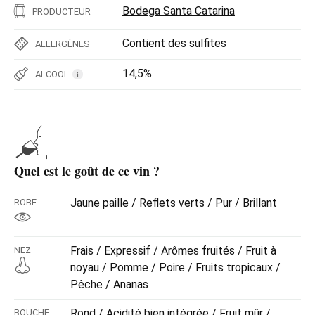
Bodega Santa Catarina
PRODUCTEUR
Contient des sulfites
ALLERGÈNES
14,5%
ALCOOL
i
Quel est le goût de ce vin ?
Jaune paille / Reflets verts / Pur / Brillant
ROBE
Frais / Expressif / Arômes fruités / Fruit à
NEZ
noyau / Pomme / Poire / Fruits tropicaux /
Pêche / Ananas
Rond / Acidité bien intégrée / Fruit mûr /
BOUCHE