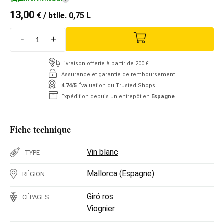
13,00
€
/ btlle. 0,75 L
-
+
Livraison offerte à partir de 200 €
Assurance et garantie de remboursement
4.74/5
Évaluation du Trusted Shops
Expédition depuis un entrepôt en
Espagne
Fiche technique
Vin blanc
TYPE
Mallorca
(
Espagne
)
RÉGION
Giró ros
CÉPAGES
Viognier