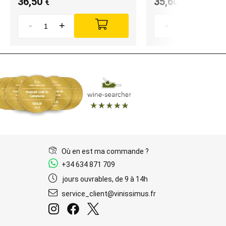
36,50
35,60
€
€
-
+
-
+
Où en est ma commande ?
+34 634 871 709
jours ouvrables, de 9 à 14h
service_client@vinissimus.fr