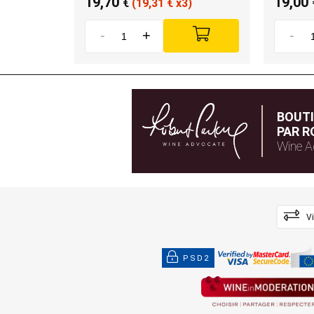
19,70
19,00
€
(19,31
€
x3)
-
+
-
BOUT
PAR R
Wine A
V
PSD2