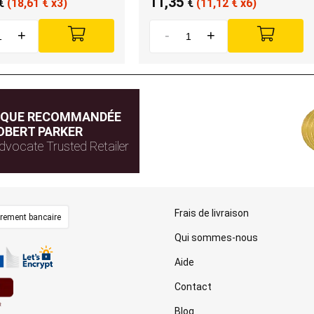
11,35
€
(18,61
€
x3)
€
(11,12
€
x6)
+
-
+
IQUE RECOMMANDÉE
OBERT PARKER
dvocate Trusted Retailer
Frais de livraison
irement bancaire
Qui sommes-nous
Aide
Contact
Blog