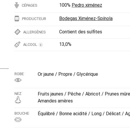
100%
Pedro ximénez
CÉPAGES
Bodegas Ximénez-Spínola
PRODUCTEUR
Contient des sulfites
ALLERGÈNES
13,0%
ALCOOL
i
Or jaune / Propre / Glycérique
ROBE
Fruits jaunes / Pêche / Abricot / Prunes mûr
NEZ
Amandes amères
Équilibré / Bonne acidité / Long / Délicat / A
BOUCHE