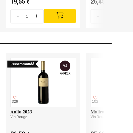
19,55
26,45
€
€
/ btlle. 0,5
-
+
-
+
Recommandé
94
PARKER
329
102
Aalto 2023
Malleolus 2023
Vin Rouge
Vin Rouge