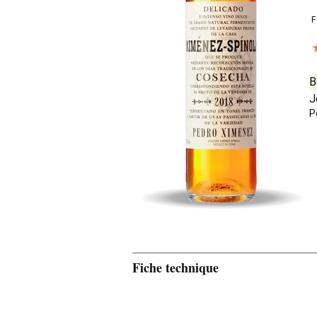
F
B
J
P
Fiche technique