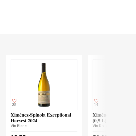
35
14
Ximénez-Spínola Exceptional
Ximénez-Spínola Old
Harvest 2024
(0,5 L)
Vin Blanc
Vin Doux