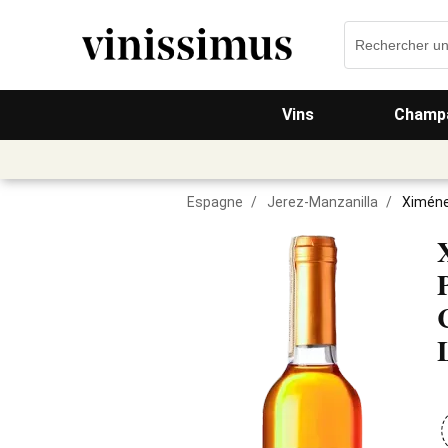
Vins
Champa
Espagne
/
Jerez-Manzanilla
/
Ximéne