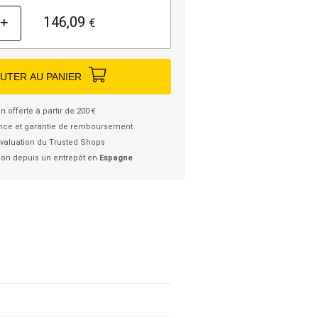
146,09
+
€
UTER AU PANIER
n offerte à partir de 200 €
nce et garantie de remboursement
valuation du Trusted Shops
ion depuis un entrepôt en
Espagne