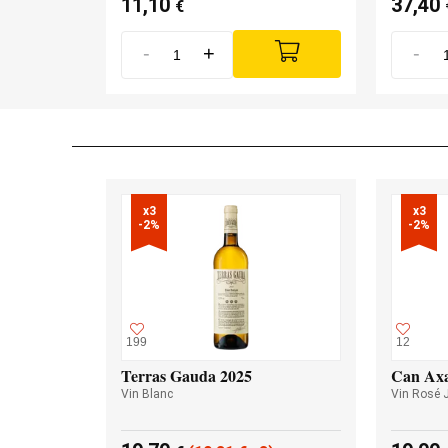
11,10
37,40
€
-
+
-
x3

x3

-2%
-2%
199
12
Terras Gauda 2025
Can Axa
Vin Blanc
Vin Rosé 