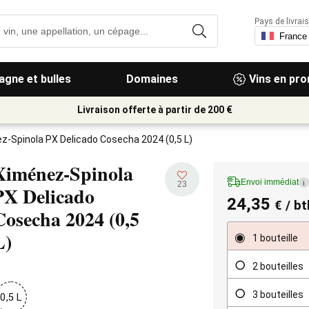
Pays de livrais
gne et bulles
Domaines
Vins en pr
Livraison offerte à partir de 200 €
z-Spinola PX Delicado Cosecha 2024 (0,5 L)
Ximénez-Spinola
Envoi immédiat
i
23
PX Delicado
24,35
€
/ btl
Cosecha
2024 (0,5
L)
1 bouteille
2 bouteilles
3 bouteilles
0,5 L