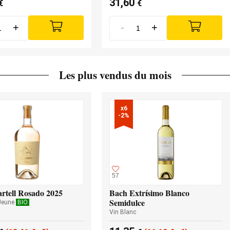
31,60
€
€
+
-
+
Les plus vendus du mois
x6

-2%
57
rtell Rosado 2025
Bach Extrísimo Blanco
Semidulce
Jeune
BIO
Vin Blanc