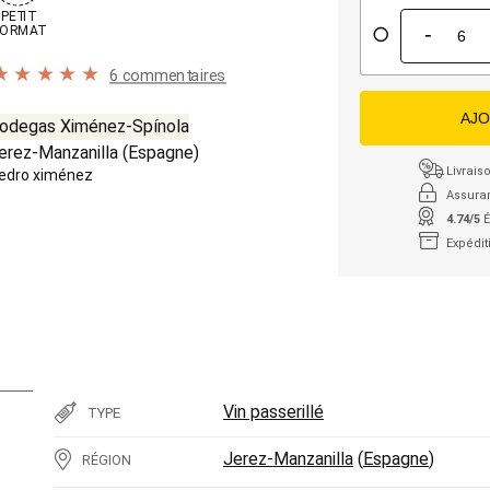
PETIT

-
ORMAT
6 commentaires
AJO
odegas Ximénez-Spínola
erez-Manzanilla
(
Espagne
)
Livraiso
edro ximénez
Assura
4.74/5
É
Expédit
Vin passerillé
TYPE
Jerez-Manzanilla
(
Espagne
)
RÉGION