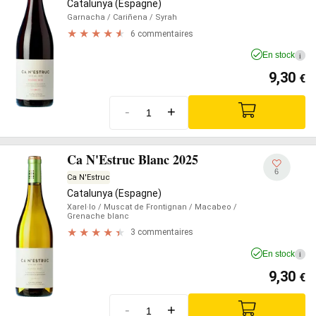
Catalunya (Espagne)
Garnacha
/ Cariñena
/ Syrah
6 commentaires
En stock
i
9,30
€
-
+
Ca N'Estruc Blanc 2025
6
Ca N'Estruc
Catalunya (Espagne)
Xarel·lo
/ Muscat de Frontignan
/ Macabeo
/
Grenache blanc
3 commentaires
En stock
i
9,30
€
-
+