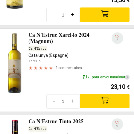
15,50
€
-
+
Ca N'Estruc Xarel·lo 2024
(Magnum)
2
Ca N'Estruc
Catalunya (Espagne)
Xarel·lo
2 commentaires
1 pour envoi immédiat
i
23,10
€
-
+
Ca N'Estruc Tinto 2025
9
Ca N'Estruc