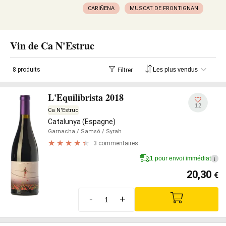
CARIÑENA
MUSCAT DE FRONTIGNAN
Vin de Ca N'Estruc
8 produits
Filtrer
L'Equilibrista 2018
12
Ca N'Estruc
Catalunya (Espagne)
Garnacha
/ Samsó
/ Syrah
3 commentaires
1 pour envoi immédiat
i
20,30
€
-
+