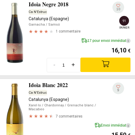
Idoia Negre 2018
10
Ca N'Estruc
Catalunya (Espagne)
91
Garnacha
/ Samsó
PARKER
1 commentaire
17 pour envoi immédiat
i
16,10
€
-
+
Idoia Blanc 2022
9
Ca N'Estruc
Catalunya (Espagne)
Xarel·lo
/ Chardonnay
/ Grenache blanc
/
Macabeo
7 commentaires
Envoi immédiat
i