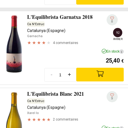
L'Equilibrista Garnatxa 2018
8
Ca N'Estruc
Catalunya (Espagne)
92
Garnacha
PARKER
4 commentaires
En stock
i
25,40
€
-
+
L'Equilibrista Blanc 2021
9
Ca N'Estruc
Catalunya (Espagne)
Xarel·lo
2 commentaires