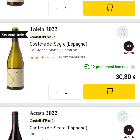
-
+
Taleia 2022
18
Recommandé
Castell d'Encús
Costers del Segre (Espagne)
93
Sauvignon blanc
/ Sémillon
PARKER
3 commentaires
12 pour envoi immédiat
i
30,80
€
-
+
Acusp 2022
52
Castell d'Encús
Costers del Segre (Espagne)
93
Pinot noir
PARKER