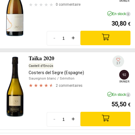
PARKER
0 commentaire
En stock
i
30,80
€
-
+
Taïka 2020
17
Castell d'Encús
Costers del Segre (Espagne)
92
Sauvignon blanc
/ Sémillon
PARKER
2 commentaires
En stock
i
55,50
€
-
+