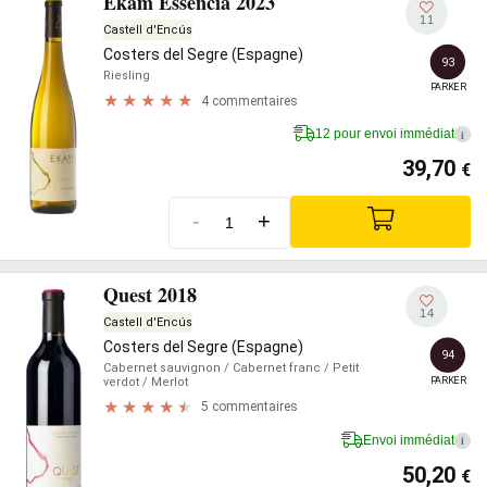
Ekam Essència 2023
11
Castell d'Encús
Costers del Segre (Espagne)
93
Riesling
PARKER
4 commentaires
12 pour envoi immédiat
i
39,70
€
-
+
Quest 2018
14
Castell d'Encús
Costers del Segre (Espagne)
94
Cabernet sauvignon
/ Cabernet franc
/ Petit
PARKER
verdot
/ Merlot
5 commentaires
Envoi immédiat
i
50,20
€