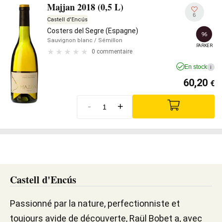
Majjan 2018 (0,5 L)
6
Castell d'Encús
Costers del Segre (Espagne)
96
Sauvignon blanc
/ Sémillon
PARKER
0 commentaire
En stock
i
60,20
€
-
+
Castell d'Encús
Passionné par la nature, perfectionniste et
toujours avide de découverte, Raül Bobet a, avec