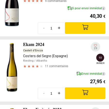
9 commentaires
5 pour envoi immédiat
i
40,30
€
-
+
Ekam 2024
29
Castell d'Encús
Costers del Segre (Espagne)
93
Riesling
/ Albariño
PARKER
11 commentaires
Envoi immédiat
i
27,95
€
-
+