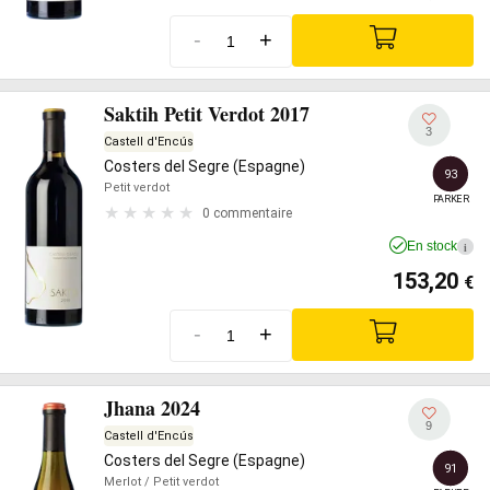
-
+
Saktih Petit Verdot 2017
3
Castell d'Encús
Costers del Segre (Espagne)
93
Petit verdot
PARKER
0 commentaire
En stock
i
153,20
€
-
+
Jhana 2024
9
Castell d'Encús
Costers del Segre (Espagne)
91
Merlot
/ Petit verdot