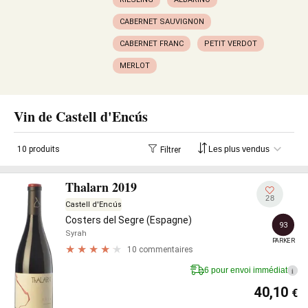
CABERNET SAUVIGNON
CABERNET FRANC
PETIT VERDOT
MERLOT
Vin de Castell d'Encús
10 produits
Filtrer
Thalarn 2019
28
Castell d'Encús
Costers del Segre (Espagne)
93
Syrah
PARKER
10 commentaires
6 pour envoi immédiat
i
40,10
€