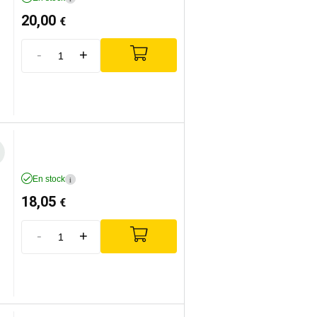
20,00
€
-
+
En stock
i
18,05
€
-
+