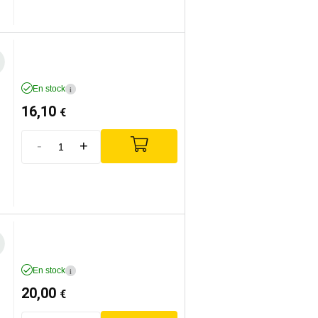
En stock
i
16,10
€
-
+
En stock
i
20,00
€