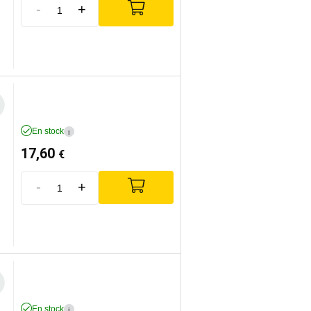
-
+
En stock
i
17,60
€
-
+
En stock
i