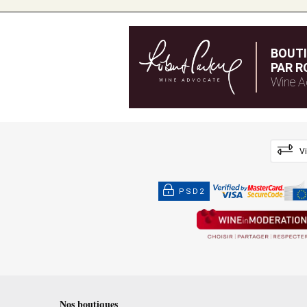
BOUT
PAR R
Wine A
V
PSD2
Nos boutiques