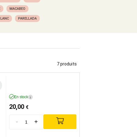
E
MACABEO
BLANC
PARELLADA
7 produits
En stock
i
20,00
€
-
+