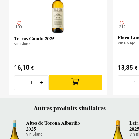
199
212
Finca Lun
Terras Gauda 2025
Vin Rouge
Vin Blanc
16,10
13,85
€
€
-
+
-
Autres produits similaires
Altos de Torona Albariño
Leir
2025
202
Vin Blanc
Vin B