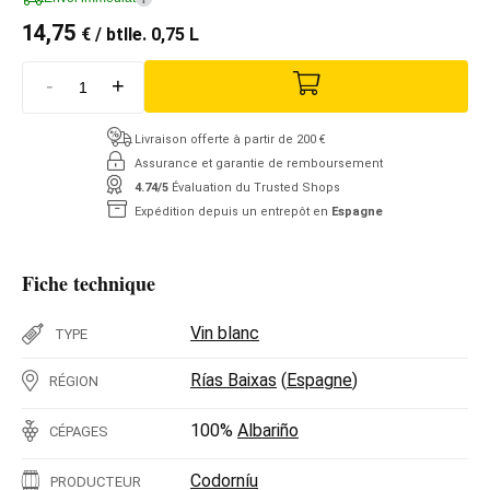
14,75
€
/ btlle. 0,75 L
-
+
Livraison offerte à partir de 200 €
Assurance et garantie de remboursement
4.74/5
Évaluation du Trusted Shops
Expédition depuis un entrepôt en
Espagne
Fiche technique
Vin blanc
TYPE
Rías Baixas
(
Espagne
)
RÉGION
100%
Albariño
CÉPAGES
Codorníu
PRODUCTEUR