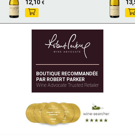
12,10
13
€
BOUTIQUE RECOMMANDÉE
PAR ROBERT PARKER
Wine Advocate Trusted Retailer