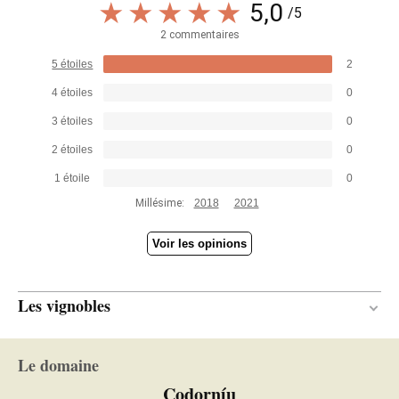
5,0
/5
2 commentaires
5 étoiles
2
4 étoiles
0
3 étoiles
0
2 étoiles
0
1 étoile
0
Millésime:
2018
2021
Voir les opinions
Les vignobles
Atlantique
CLIMAT
Le domaine
Codorníu