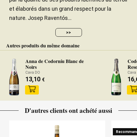
et élaborés dans un grand respect pour la
nature. Josep Raventós...
>>
Autres produits du même domaine
Anna de Codorníu Blanc de
Codo
Noirs
Res
Cava DO
Cava
13,10
16
€
D'autres clients ont achété aussi
Recomman