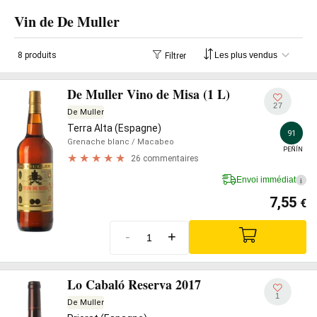
Vin de De Muller
8 produits
Filtrer
De Muller Vino de Misa (1 L)
27
De Muller
Terra Alta (Espagne)
91
Grenache blanc
/ Macabeo
PEÑÍN
26 commentaires
Envoi immédiat
i
7,55
€
-
+
Lo Cabaló Reserva 2017
1
De Muller