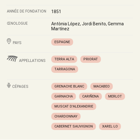
ANNÉE DE FONDATION
1851
ŒNOLOGUE
Antònia López, Jordi Benito, Gemma
Martínez
ESPAGNE
PAYS
TERRA ALTA
PRIORAT
APPELLATIONS
TARRAGONA
CÉPAGES
GRENACHE BLANC
MACABEO
GARNACHA
CARIÑENA
MERLOT
MUSCAT D'ALEXANDRIE
CHARDONNAY
CABERNET SAUVIGNON
XAREL·LO