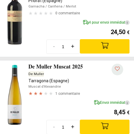
Priorat (Espagne)
Garnacha
/ Cariñena
/ Merlot
0 commentaire
4 pour envoi immédiat
i
24,50
€
-
+
De Muller Muscat 2025
De Muller
Tarragona (Espagne)
Muscat d'Alexandrie
1 commentaire
Envoi immédiat
i
8,45
€
-
+