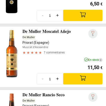
6,50
€
-
+
De Muller Moscatel Añejo
5
De Muller
Priorat (Espagne)
Muscat d'Alexandrie
7 commentaires
En stock
i
11,50
€
-
+
De Muller Rancio Seco
9
De Muller