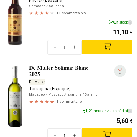
Priorat (Espagne)
Garnacha
/ Cariñena
11 commentaires
En stock
i
11,10
€
-
+
De Muller Solimar Blanc
2025
3
De Muller
Tarragona (Espagne)
Macabeo
/ Muscat d'Alexandrie
/ Xarel·lo
1 commentaire
21 pour envoi immédiat
i
5,60
€
-
+