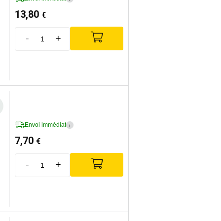
13,80
€
-
+
Envoi immédiat
i
7,70
€
-
+