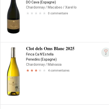
DO Cava (Espagne)
Chardonnay
/ Macabeo
/ Xarel·lo
0 commentaire
Clot dels Oms Blanc 2025
2
Finca Ca N'Estella
Penedès (Espagne)
Chardonnay
/ Malvasia
4 commentaires