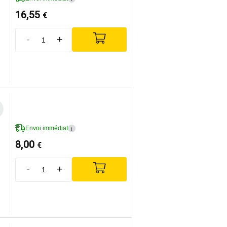
16,55
€
-
+
Envoi immédiat
i
8,00
€
-
+