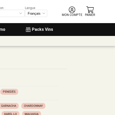
on :
Langue
MON COMPTE
PANIER
omo
Packs Vins
PENEDÈS
GARNACHA
CHARDONNAY
XAREL·LO
MALVASIA