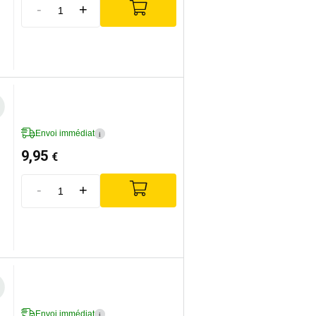
-
+
Envoi immédiat
i
9,95
€
-
+
Envoi immédiat
i