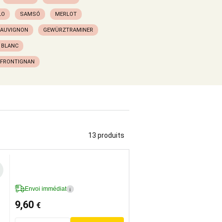
LO
SAMSÓ
MERLOT
SAUVIGNON
GEWÜRZTRAMINER
 BLANC
 FRONTIGNAN
13 produits
Envoi immédiat
i
9,60
€