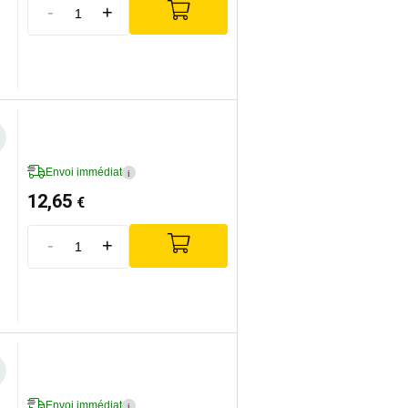
-
+
Envoi immédiat
i
12,65
€
-
+
Envoi immédiat
i