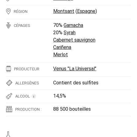
Montsant
(
Espagne
)
RÉGION
70%
Garnacha
CÉPAGES
20%
Syrah
Cabernet sauvignon
Cariñena
Merlot
Venus "La Universal"
PRODUCTEUR
Contient des sulfites
ALLERGÈNES
14,5%
ALCOOL
i
88 500 bouteilles
PRODUCTION :