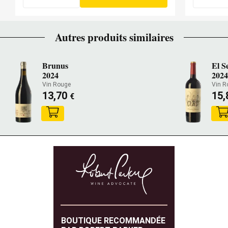
Autres produits similaires
Brunus
El S
2024
202
Vin Rouge
Vin R
13,70
15
€
BOUTIQUE RECOMMANDÉE