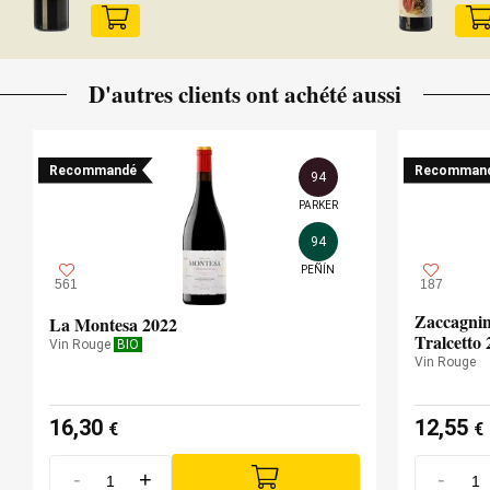
D'autres clients ont achété aussi
Recommandé
Recomman
94
PARKER
94
PEÑÍN
561
187
Zaccagnin
La Montesa 2022
Tralcetto 
Vin Rouge
BIO
Vin Rouge
16,30
12,55
€
€
-
+
-