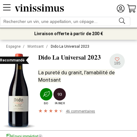
Livraison offerte à partir de 200 €
Espagne
/
Montsant
/
Dido La Universal 2023
2023
Dido La Universal
Recommandé
185
La pureté du granit, l'amabilité de
Montsant
93
BIO
PARKER
46 commentaires
Envoi immédiat
i