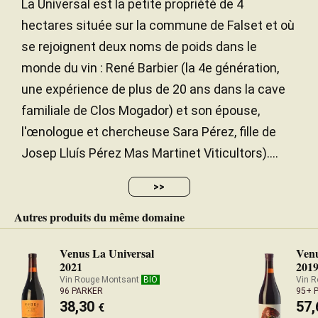
Millésime 2018 - 93+ PARKER
La Universal est la petite propriété de 4
Méditerranéen
CLIMAT
hectares située sur la commune de Falset et où
se rejoignent deux noms de poids dans le
monde du vin : René Barbier (la 4e génération,
une expérience de plus de 20 ans dans la cave
familiale de Clos Mogador) et son épouse,
l'œnologue et chercheuse Sara Pérez, fille de
Josep Lluís Pérez Mas Martinet Viticultors)....
>>
Autres produits du même domaine
Venus La Universal
Venu
2021
201
Vin Rouge Montsant
BIO
Vin 
96 PARKER
95+ 
38,30
57
€