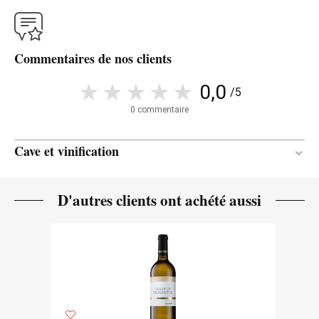
Commentaires de nos clients
0,0
/5
0 commentaire
Cave et vinification
Bois / Acier inoxydable / En botella
MATÉRIAU DE
D'autres clients ont achété aussi
VINIFICATION
24 mois
DURÉE DE L'ÉLEVAGE
Chêne français / Chêne de Slavonie
TYPE DE BOIS