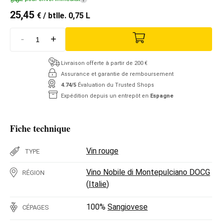
25,45
€
/ btlle. 0,75 L
-
+
Livraison offerte à partir de 200 €
Assurance et garantie de remboursement
4.74/5
Évaluation du Trusted Shops
Expédition depuis un entrepôt en
Espagne
Fiche technique
Vin rouge
TYPE
Vino Nobile di Montepulciano DOCG
RÉGION
(
Italie
)
100%
Sangiovese
CÉPAGES