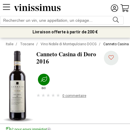
Livraison offerte à partir de 200 €
Italie
/
Toscane
/
Vino Nobile di Montepulciano DOCG
/
Canneto Casina 
Canneto Casina di Doro
2016
BIO
0 commentaire
2 pour envoi immédiat
i