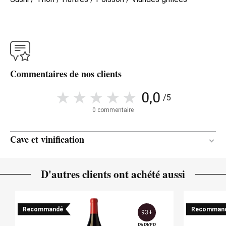
Commentaires de nos clients
0,0
/5
0 commentaire
Cave et vinification
3 mois
DURÉE DE L'ÉLEVAGE
D'autres clients ont achété aussi
Chêne français
TYPE DE BOIS
Recommandé
Recomman
93+
PARKER