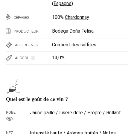
(
Espagne
)
100%
Chardonnay
CÉPAGES
Bodega Doña Felisa
PRODUCTEUR
Contient des sulfites
ALLERGÈNES
13,0%
ALCOOL
i
Quel est le goût de ce vin ?
Jaune paille / Liseré doré / Propre / Brillant
ROBE
Intensité haute / Arômes fruités / Notes
NEZ