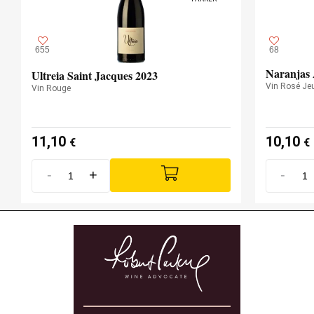
655
68
Naranjas 
Ultreia Saint Jacques 2023
Vin Rosé Je
Vin Rouge
11,10
10,10
€
€
-
+
-