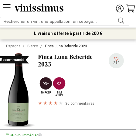
Livraison offerte à partir de 200 €
Espagne
/
Bierzo
/
Finca Luna Beberide 2023
Finca Luna Beberide
Recommandé
2023
212
93+
93
PARKER
TIM

ATKIN
30 commentaires
Envoi immédiat
i