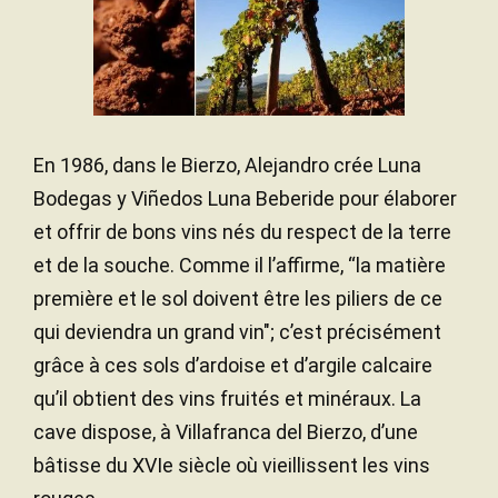
600,00 mètres
ALTITUDE
produced with Mencía from Valdetruchas in
Villafranca del Bierzo. It matured in 225- and 500-
liter French oak barrels for eight months. It has a
varietal profile with wild berries and herbs,
contained ripeness and 13.5% alcohol. It's
perfumed and floral and has an elegant, medium-
En 1986, dans le Bierzo, Alejandro crée Luna
bodied palate with fine tannins and balancing
Bodegas y Viñedos Luna Beberide pour élaborer
acidity. This is a triumph over the 2022 heat. 50,000
et offrir de bons vins nés du respect de la terre
bottles produced. It was bottled in January 2024.
et de la souche. Comme il l’affirme, “la matière
première et le sol doivent être les piliers de ce
— Luis Gutiérrez (20/06/2024)
Robert Parker Wine Advocate
qui deviendra un grand vin"; c’est précisément
Millésime 2022 - 93 PARKER
grâce à ces sols d’ardoise et d’argile calcaire
qu’il obtient des vins fruités et minéraux. La
cave dispose, à Villafranca del Bierzo, d’une
bâtisse du XVIe siècle où vieillissent les vins