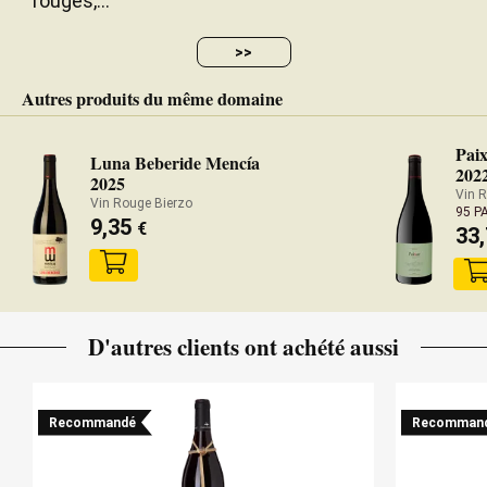
rouges,...
>>
Autres produits du même domaine
Pai
Luna Beberide Mencía
202
2025
Vin R
Vin Rouge Bierzo
95 P
9,35
€
33
D'autres clients ont achété aussi
Recommandé
Recomman