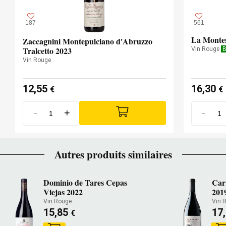
187
561
La Monte
Zaccagnini Montepulciano d'Abruzzo
Tralcetto 2023
Vin Rouge
B
Vin Rouge
12,55
16,30
€
€
-
+
-
Autres produits similaires
Dominio de Tares Cepas
Car
Viejas 2022
201
Vin Rouge
Vin 
15,85
17
€