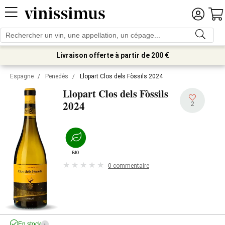
Livraison offerte à partir de 200 €
Espagne
/
Penedès
/
Llopart Clos dels Fòssils 2024
Llopart Clos dels Fòssils
2024
2
BIO
0 commentaire
En stock
i