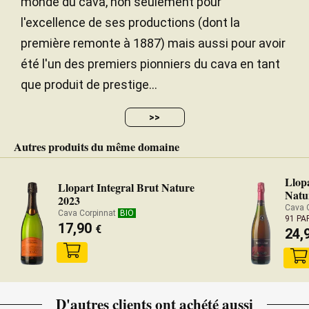
monde du cava, non seulement pour
l'excellence de ses productions (dont la
première remonte à 1887) mais aussi pour avoir
été l'un des premiers pionniers du cava en tant
que produit de prestige...
>>
Autres produits du même domaine
Llop
Llopart Integral Brut Nature
Natu
2023
Cava 
Cava Corpinnat
BIO
91 PA
17,90
€
24,
D'autres clients ont achété aussi