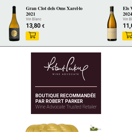
Gran Clot dels Oms Xarel·lo
Els 
2021
202
Vin Blanc
Vin B
13,80
11
€
BOUTIQUE RECOMMANDÉE
PAR ROBERT PARKER
Wine Advocate Trusted Retailer