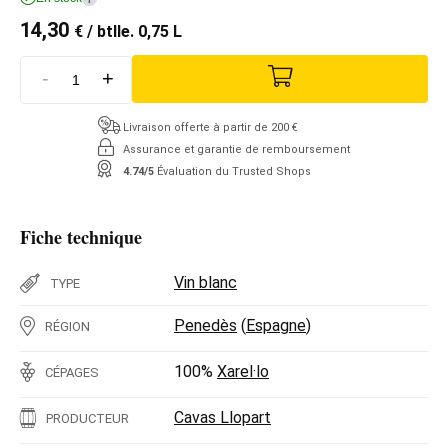
14,30
€
/ btlle. 0,75 L
-
+
Livraison offerte à partir de 200 €
Assurance et garantie de remboursement
4.74/5
Évaluation du Trusted Shops
Fiche technique
Vin blanc
TYPE
Penedès
(
Espagne
)
RÉGION
100%
Xarel·lo
CÉPAGES
Cavas Llopart
PRODUCTEUR