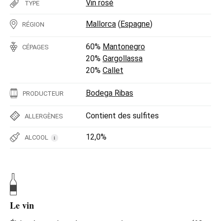
Vin rosé
TYPE
Mallorca
(
Espagne
)
RÉGION
60%
Mantonegro
CÉPAGES
20%
Gargollassa
20%
Callet
Bodega Ribas
PRODUCTEUR
Contient des sulfites
ALLERGÈNES
12,0%
ALCOOL
i
Le vin