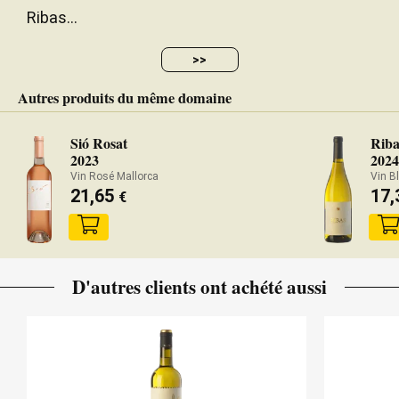
Ribas...
>>
Autres produits du même domaine
Sió Rosat
Riba
2023
2024
Vin Rosé Mallorca
Vin B
21,65
17,
€
D'autres clients ont achété aussi