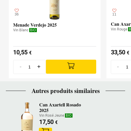
36
11
Can Axart
Menade Verdejo 2025
Vin Rouge
B
Vin Blanc
BIO
10,55
33,50
€
€
-
+
-
Autres produits similaires
Can Axartell Rosado
2025
Vin Rosé Jeune
BIO
17,50
€