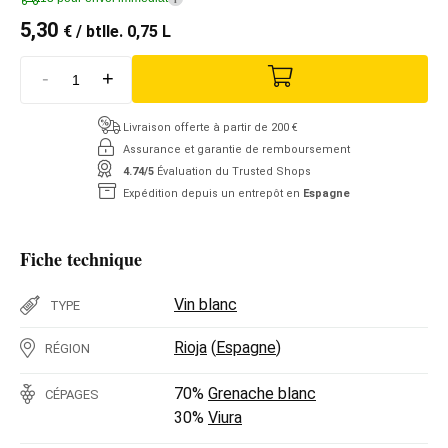
5,30
€
/ btlle. 0,75 L
-
+
Livraison offerte à partir de 200 €
Assurance et garantie de remboursement
4.74/5
Évaluation du Trusted Shops
Expédition depuis un entrepôt en
Espagne
Fiche technique
Vin blanc
TYPE
Rioja
(
Espagne
)
RÉGION
70%
Grenache blanc
CÉPAGES
30%
Viura