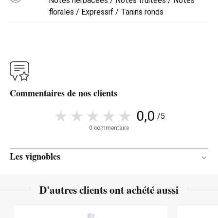
Notes herbacées / Notes fruitées / Notes
florales / Expressif / Tanins ronds
Commentaires de nos clients
0,0
/5
0 commentaire
Les vignobles
Entre 15 et 35 ans
ÂGE DE LA VIGNE
D'autres clients ont achété aussi
Argilo-calcaire / Galets
SOL