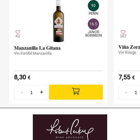
90
PEÑÍN
16.5
JANCIS

ROBINSON
42
167
Viña Zorz
Manzanilla La Gitana
Vin Rouge
Vin Fortifié Manzanilla
8,30
7,55
€
€
-
+
-