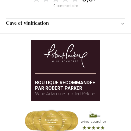
0 commentaire
Cave et vinification
Bois / En botella
MATÉRIAU DE
VINIFICATION
Entre 12 et 36 mois
DURÉE DE L'ÉLEVAGE
Chêne bulgare
TYPE DE BOIS
BOUTIQUE RECOMMANDÉE
PAR ROBERT PARKER
Wine Advocate Trusted Retailer