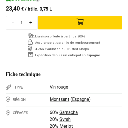
23,40
€
/ btlle. 0,75 L
-
+
Livraison offerte à partir de 200 €
Assurance et garantie de remboursement
4.74/5
Évaluation du Trusted Shops
Expédition depuis un entrepôt en
Espagne
Fiche technique
Vin rouge
TYPE
Montsant
(
Espagne
)
RÉGION
60%
Garnacha
CÉPAGES
20%
Syrah
20%
Merlot