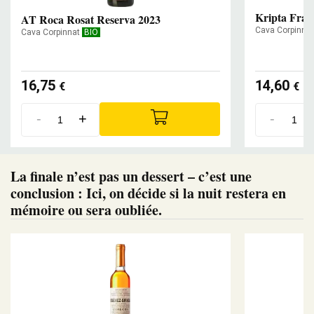
Kripta Fran
AT Roca Rosat Reserva 2023
Cava Corpinna
Cava Corpinnat
BIO
16,75
14,60
€
€
-
+
-
La finale n’est pas un dessert – c’est une
conclusion : Ici, on décide si la nuit restera en
mémoire ou sera oubliée.