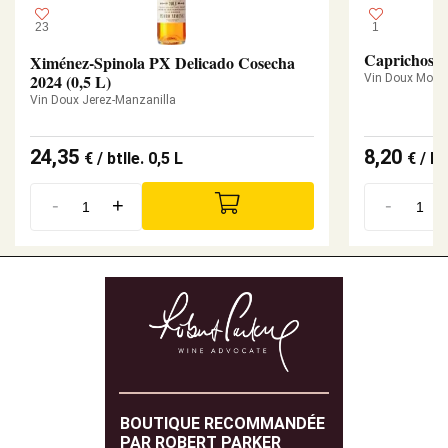
23
1
Caprichoso 
Ximénez-Spinola PX Delicado Cosecha
2024 (0,5 L)
Vin Doux Monti
Vin Doux Jerez-Manzanilla
24,35
8,20
€
/ btlle. 0,5 L
€
/ btl
-
+
-
BOUTIQUE RECOMMANDÉE
PAR ROBERT PARKER