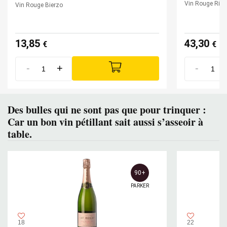
Vin Rouge Rioj
Vin Rouge Bierzo
13,85
43,30
€
€
-
+
-
Des bulles qui ne sont pas que pour trinquer :
Car un bon vin pétillant sait aussi s’asseoir à
table.
90+
PARKER
18
22