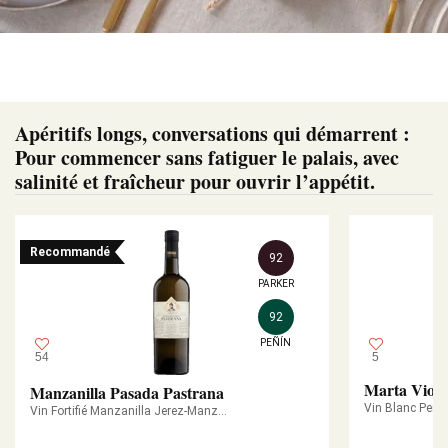
Apéritifs longs, conversations qui démarrent :
Pour commencer sans fatiguer le palais, avec
salinité et fraîcheur pour ouvrir l’appétit.
Recommandé
92
PARKER
92
PEÑÍN
54
5
Marta Viole
Manzanilla Pasada Pastrana
Vin Blanc Pene
Vin Fortifié Manzanilla Jerez-Manzanilla