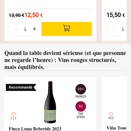
12,50
15,50
13,90
€
€
€
-
+
-
Quand la table devient sérieuse (et que personne
ne regarde l’heure) : Vins rouges structurés,
mais équilibrés.
Recommandé
93+
PARKER
93
TIM

ATKIN
212
466
Viña Tondon
Finca Luna Beberide 2023