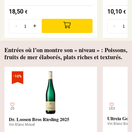
18,50
10,10
€
€
-
+
-
Entrées où l’on montre son « niveau » : Poissons,
fruits de mer élaborés, plats riches et texturés.
-10%
26
183
Ultreia Gode
Dr. Loosen Bros Riesling 2025
Vin Blanc Bierz
Vin Blanc Mosel