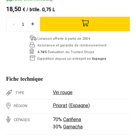
18,50
€
/ btlle. 0,75 L
-
+
Livraison offerte à partir de 200 €
Assurance et garantie de remboursement
4.74/5
Évaluation du Trusted Shops
Expédition depuis un entrepôt en
Espagne
Fiche technique
Vin rouge
TYPE
Priorat
(
Espagne
)
RÉGION
70%
Cariñena
CÉPAGES
30%
Garnacha