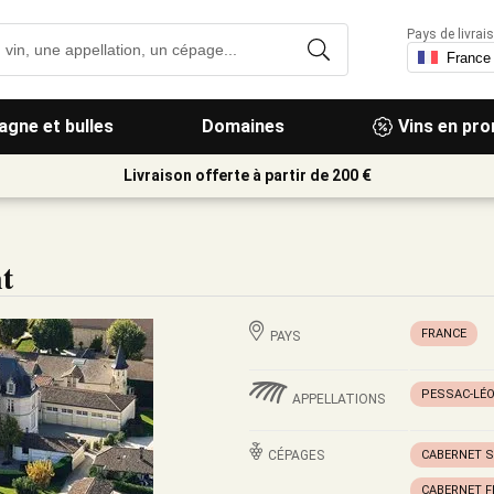
Pays de livrais
gne et bulles
Domaines
Vins en pr
Livraison offerte à partir de 200 €
t
FRANCE
PAYS
PESSAC-LÉ
APPELLATIONS
CÉPAGES
CABERNET 
CABERNET 