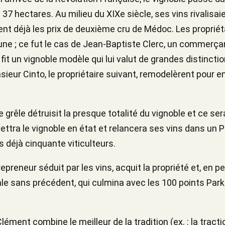
s 37 hectares. Au milieu du XIXe siècle, ses vins rivalis
nt déjà les prix de deuxième cru de Médoc. Les propriét
une ; ce fut le cas de Jean-Baptiste Clerc, un commerça
it un vignoble modèle qui lui valut de grandes distinctions.
ieur Cinto, le propriétaire suivant, remodelèrent pour en
de grêle détruisit la presque totalité du vignoble et ce s
ttra le vignoble en état et relancera ses vins dans un 
s déjà cinquante viticulteurs.
preneur séduit par les vins, acquit la propriété et, en p
le sans précédent, qui culmina avec les 100 points Park
ment combine le meilleur de la tradition (ex. : la tracti