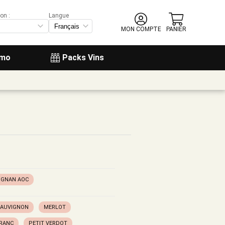
on :
Langue
MON COMPTE
PANIER
omo
Packs Vins
OGNAN AOC
SAUVIGNON
MERLOT
FRANC
PETIT VERDOT