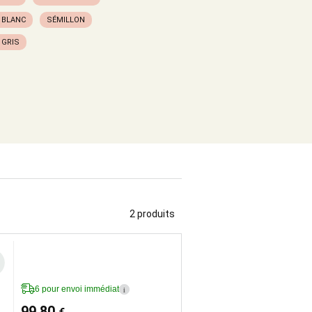
 BLANC
SÉMILLON
 GRIS
2 produits
6 pour envoi immédiat
i
99,80