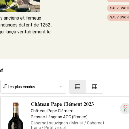
SAUVIGNON
es anciens et fameux
SAUVIGNON
vendanges datent de 1252 ;
ui lança véritablement le
nt
Château Pape Clément 2023
16
Château Pape Clément
Pessac-Léognan AOC (France)
Cabernet sauvignon
/ Merlot
/ Cabernet
franc
/ Petit verdot