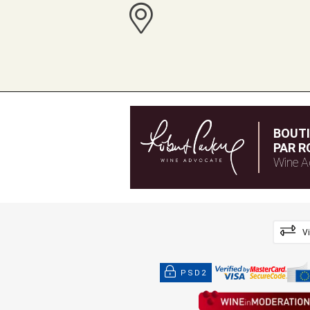
BOUT
PAR R
Wine A
V
PSD2