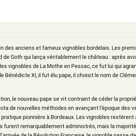
un des anciens et fameux vignobles bordelais. Les prem
d de Goth qui lança véritablement le château : après av
les vignobles de La Mothe en Pessac, ce fut lui qui agra
e Bénédicte XI, il fut élu pape, il choisit le nom de Clém
ion, le nouveau pape se vit contraint de céder la propri
dota de nouvelles méthodes en avançant l'époque des v
pratique pionnière à Bordeaux. Les vignobles restèrent 
ls furent remarquablement administrés, mais la majorité
l'arrivée de la Révolution Française, le vignoble passe 