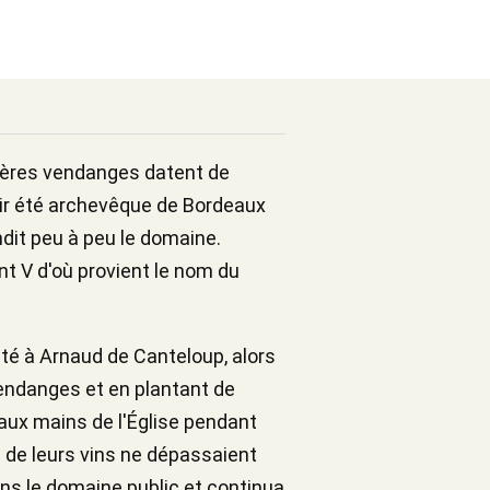
ières vendanges datent de
oir été archevêque de Bordeaux
ndit peu à peu le domaine.
ent V d'où provient le nom du
été à Arnaud de Canteloup, alors
endanges et en plantant de
aux mains de l'Église pendant
 de leurs vins ne dépassaient
dans le domaine public et continua