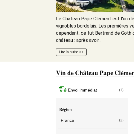
Le Château Pape Clément est l'un d
vignobles bordelais. Les premières 
cependant, ce fut Bertrand de Goth q
château : après avoir...
Lire la suite
Vin de Château Pape Cléme
Envoi immédiat
(1)
Région
France
(2)