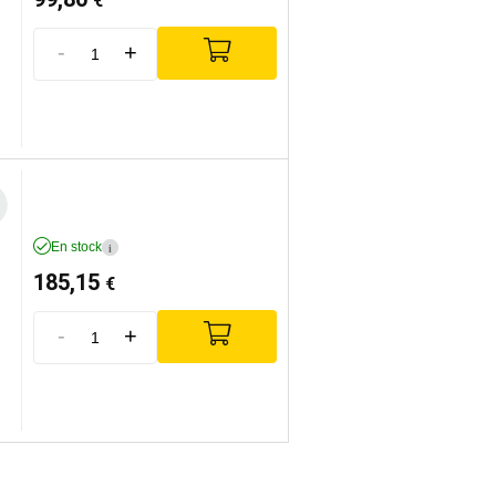
€
-
+
En stock
i
185,15
€
-
+