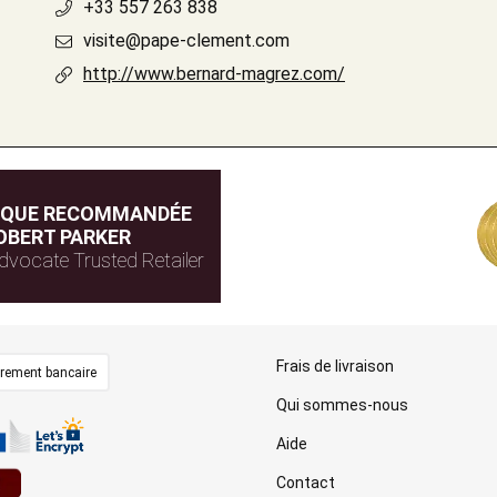
+33 557 263 838
visite@pape-clement.com
http://www.bernard-magrez.com/
IQUE RECOMMANDÉE
OBERT PARKER
dvocate Trusted Retailer
Frais de livraison
irement bancaire
Qui sommes-nous
Aide
Contact