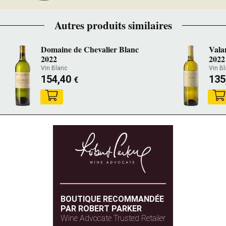
Autres produits similaires
Domaine de Chevalier Blanc
Vala
2022
2022
Vin Blanc
Vin B
154,40
135
€
BOUTIQUE RECOMMANDÉE
PAR ROBERT PARKER
Wine Advocate Trusted Retailer