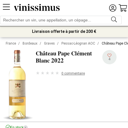
Livraison offerte à partir de 200 €
France
/
Bordeaux
/
Graves
/
Pessac-Léognan AOC
/
Château Pape Cl
Château Pape Clément
2022
Blanc
4
0 commentaire
En stock
i