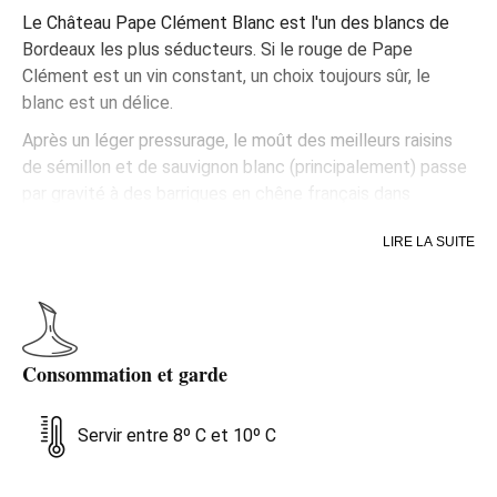
Le Château Pape Clément Blanc est l'un des blancs de
Bordeaux les plus séducteurs. Si le rouge de Pape
Clément est un vin constant, un choix toujours sûr, le
blanc est un délice.
Après un léger pressurage, le moût des meilleurs raisins
de sémillon et de sauvignon blanc (principalement) passe
par gravité à des barriques en chêne français dans
lesquelles il fermentera et se réalisera le travail de
LIRE LA SUITE
bâtonnage. L'élevage qui suit se passe presque
totalement dans le chêne, bien qu'un petit pourcentage
du vin soit élevé dans des œufs en ciment.
C'est un blanc à l'intense robe dorée aux reflets
légèrement verts ; malgré un nez quelque peu timide au
Consommation et garde
départ, il devient vite expressif et se présente revêtu de
rappels d'agrumes, de pomme et de chèvrefeuille. Le bois
Servir entre 8º C et 10º C
est perçu avec discrétion, avec de subtils tons vanillés et
grillés. Certaines épices froides augurent d'une bouche