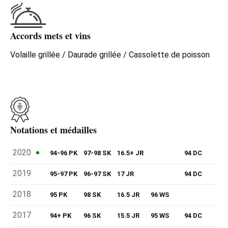
pleine et ronde aux tanins ronds et d'une intense
minéralité qui se maintient fermement grâce à l'acidité du
citron vert. Fin de bouche saline.
Accords mets et vins
Volaille grillée / Daurade grillée / Cassolette de poisson
Notations et médailles
2020
94-96 PK
97-98 SK
16.5+ JR
94 DC
2019
95-97 PK
96-97 SK
17 JR
94 DC
2018
95 PK
98 SK
16.5 JR
96 WS
2017
94+ PK
96 SK
15.5 JR
95 WS
94 DC