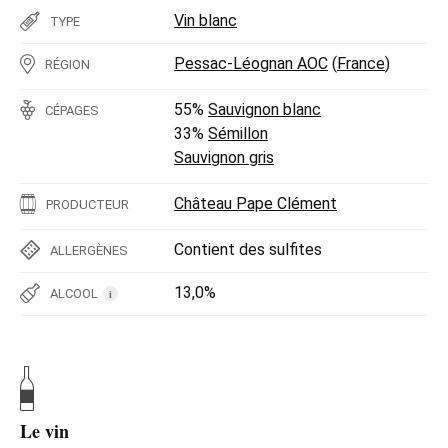
Vin blanc
TYPE
Pessac-Léognan AOC
(
France
)
RÉGION
55%
Sauvignon blanc
CÉPAGES
33%
Sémillon
Sauvignon gris
Château Pape Clément
PRODUCTEUR
Contient des sulfites
ALLERGÈNES
13,0%
ALCOOL
i
Le vin