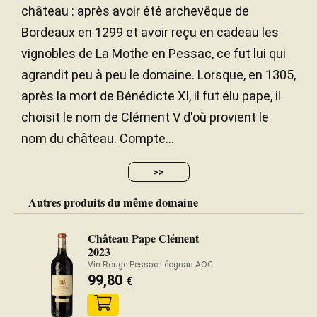
— Tom Parker (14/09/2021)
château : après avoir été archevêque de
JancisRobinson.com
Bordeaux en 1299 et avoir reçu en cadeau les
Millésime 2017 - 15.5 JANCIS ROBINSON
vignobles de La Mothe en Pessac, ce fut lui qui
agrandit peu à peu le domaine. Lorsque, en 1305,
après la mort de Bénédicte XI, il fut élu pape, il
Traduire
choisit le nom de Clément V d'où provient le
nom du château. Compte...
Aromas of pineapple, peaches and apple pie with
stone. Deep and intense, yet always subtle in the
>>
nose. Full-bodied, layered and very flavorful.
However, it stays focused and precise in the
Autres produits du même domaine
mouth and at the finish. Serious length. Still needs
three or four years to come together. Better after
Château Pape Clément
2022.
2023
Vin Rouge Pessac-Léognan AOC
99,80
€
— James Suckling (10/01/2020)
JamesSuckling.com
Millésime 2017 - 96 SUCKLING