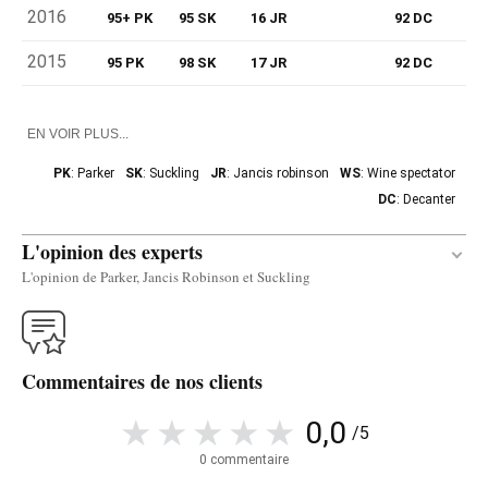
2016
95+ PK
95 SK
16 JR
92 DC
2015
95 PK
98 SK
17 JR
92 DC
EN VOIR PLUS...
PK
: Parker
SK
: Suckling
JR
: Jancis robinson
WS
: Wine spectator
DC
: Decanter
L'opinion des experts
L'opinion de Parker, Jancis Robinson et Suckling
Traduire
Commentaires de nos clients
The Pape Clement 2017 Blanc (composed of 55%
Sauvignon Blanc and 45% Sémillon) has loads of
0,0
/5
exotic fruit—pineapple, green guava and passion
0 commentaire
fruit—with crushed stones, fragrant herbs and