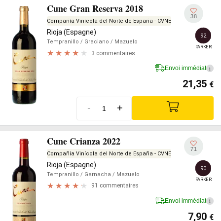
Cune Gran Reserva 2018
38
Compañía Vinícola del Norte de España - CVNE
Rioja (Espagne)
92
Tempranillo
/ Graciano
/ Mazuelo
PARKER
3 commentaires
Envoi immédiat
i
21,35
€
-
+
Cune Crianza 2022
71
Compañía Vinícola del Norte de España - CVNE
Rioja (Espagne)
90
Tempranillo
/ Garnacha
/ Mazuelo
PARKER
91 commentaires
Envoi immédiat
i
7,90
€