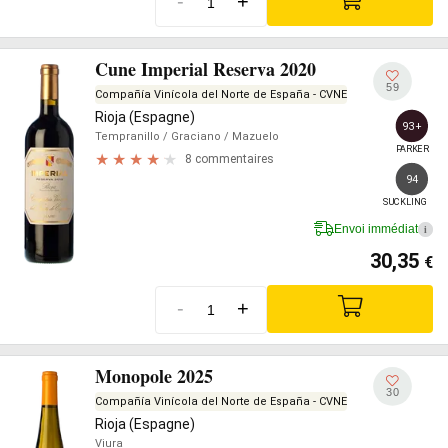
-
+
Cune Imperial Reserva 2020
59
Compañía Vinícola del Norte de España - CVNE
Rioja (Espagne)
93+
Tempranillo
/ Graciano
/ Mazuelo
PARKER
8 commentaires
94
SUCKLING
Envoi immédiat
i
30,35
€
-
+
Monopole 2025
30
Compañía Vinícola del Norte de España - CVNE
Rioja (Espagne)
Viura