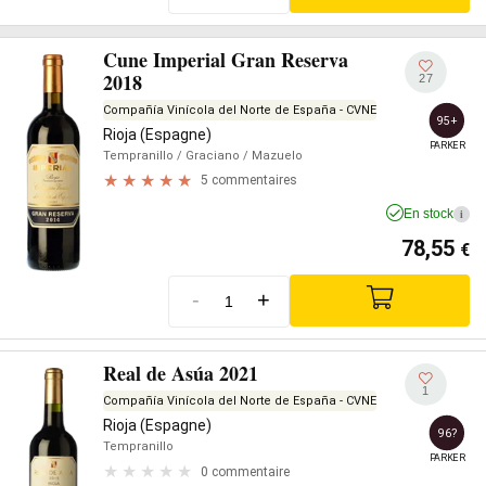
Cune Imperial Gran Reserva
2018
27
Compañía Vinícola del Norte de España - CVNE
95+
Rioja (Espagne)
PARKER
Tempranillo
/ Graciano
/ Mazuelo
5 commentaires
En stock
i
78,55
€
-
+
Real de Asúa 2021
1
Compañía Vinícola del Norte de España - CVNE
Rioja (Espagne)
96?
Tempranillo
PARKER
0 commentaire