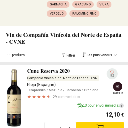
GARNACHA
GRACIANO
VIURA
VERDEJO
PALOMINO FINO
Vin de Compañía Vinícola del Norte de España
- CVNE
11 produits
Filtrer
Cune Reserva 2020
92
Compañía Vinícola del Norte de España - CVNE
Rioja (Espagne)
91
Tempranillo
/ Mazuelo
/ Garnacha
/ Graciano
PARKER
29 commentaires
13 pour envoi immédiat
i
12,10
€