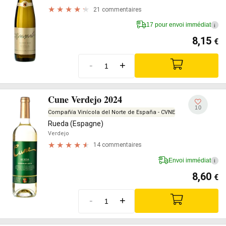
21 commentaires
17 pour envoi immédiat
i
8,15
€
-
+
Cune Verdejo 2024
10
Compañía Vinícola del Norte de España - CVNE
Rueda (Espagne)
Verdejo
14 commentaires
Envoi immédiat
i
8,60
€
-
+