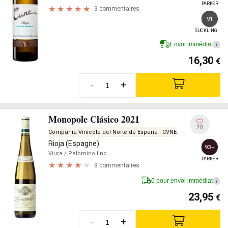
PARKER
3 commentaires
91
SUCKLING
Envoi immédiat
i
16,30
€
-
+
Monopole Clásico 2021
28
Compañía Vinícola del Norte de España - CVNE
Rioja (Espagne)
93+
Viura
/ Palomino fino
PARKER
8 commentaires
6 pour envoi immédiat
i
23,95
€
-
+