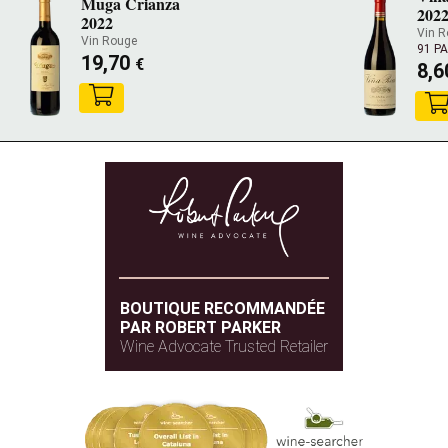
Muga Crianza
202
2022
Vin R
Vin Rouge
91 P
19,70
€
8,
BOUTIQUE RECOMMANDÉE
PAR ROBERT PARKER
Wine Advocate Trusted Retailer