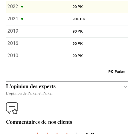
2022
90 PK
2021
90+ PK
2019
90 PK
2016
90 PK
2010
90 PK
PK
: Parker
L'opinion des experts
L'opinion de Parker et Parker
Traduire
Commentaires de nos clients
The 2021 Cune Crianza is a classical blend of
Tempranillo with 15% Garnacha and Mazuelo from