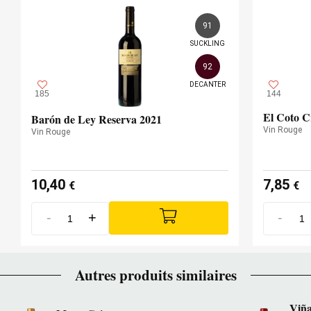
91
SUCKLING
92
DECANTER
185
144
El Coto C
Barón de Ley Reserva 2021
Vin Rouge
Vin Rouge
10,40
7,85
€
€
-
+
-
Autres produits similaires
Viña