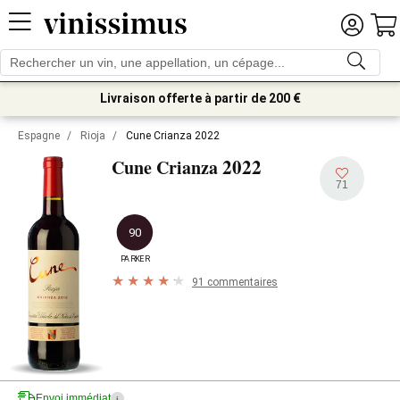
Livraison offerte à partir de 200 €
Espagne
/
Rioja
/
Cune Crianza 2022
2022
Cune Crianza
71
90
PARKER
91 commentaires
Envoi immédiat
i