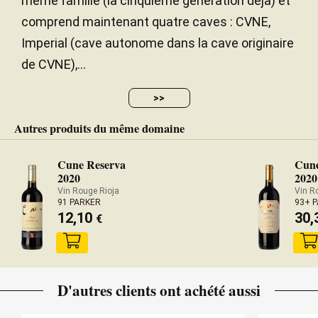
même famille (la cinquième génération déjà) et
comprend maintenant quatre caves : CVNE,
Imperial (cave autonome dans la cave originaire
de CVNE),...
>>
Autres produits du même domaine
Cune Reserva
Cune
2020
2020
Vin Rouge Rioja
Vin R
91 PARKER
93+ 
12,10
30,
€
D'autres clients ont achété aussi