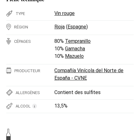
Vin rouge
TYPE
Rioja
(
Espagne
)
RÉGION
80%
Tempranillo
CÉPAGES
10%
Garnacha
10%
Mazuelo
Compañía Vinícola del Norte de
PRODUCTEUR
España - CVNE
Contient des sulfites
ALLERGÈNES
13,5%
ALCOOL
i