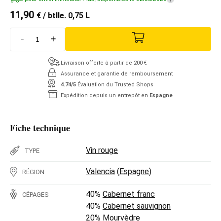
11,90
€
/ btlle. 0,75 L
-
+
Livraison offerte à partir de 200 €
Assurance et garantie de remboursement
4.74/5
Évaluation du Trusted Shops
Expédition depuis un entrepôt en
Espagne
Fiche technique
Vin rouge
TYPE
Valencia
(
Espagne
)
RÉGION
40%
Cabernet franc
CÉPAGES
40%
Cabernet sauvignon
20%
Mourvèdre