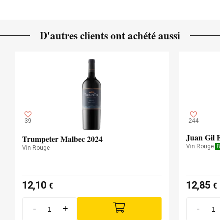
D'autres clients ont achété aussi
39
244
Juan Gil 
Trumpeter Malbec 2024
Vin Rouge
B
Vin Rouge
12,10
12,85
€
€
-
+
-