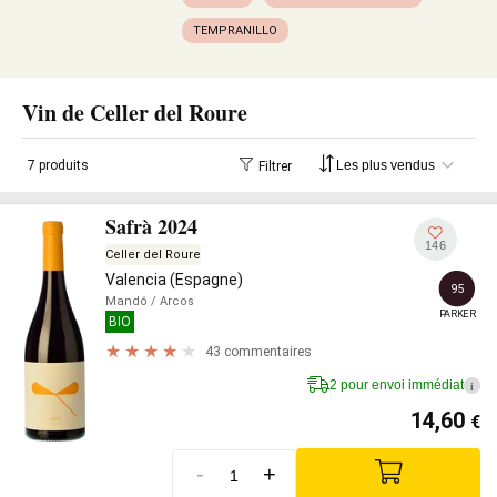
TEMPRANILLO
Vin de Celler del Roure
7 produits
Filtrer
Safrà 2024
146
Celler del Roure
Valencia (Espagne)
95
Mandó
/ Arcos
PARKER
BIO
43 commentaires
2 pour envoi immédiat
i
14,60
€
-
+