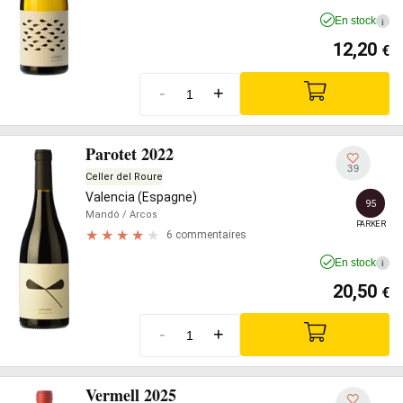
En stock
i
12,20
€
-
+
Parotet 2022
39
Celler del Roure
Valencia (Espagne)
95
Mandó
/ Arcos
PARKER
6 commentaires
En stock
i
20,50
€
-
+
Vermell 2025