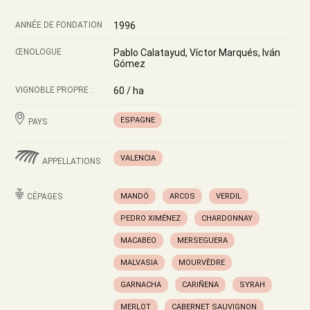
ANNÉE DE FONDATION
1996
ŒNOLOGUE
Pablo Calatayud, Víctor Marqués, Iván
Gómez
VIGNOBLE PROPRE :
60 / ha
ESPAGNE
PAYS
VALENCIA
APPELLATIONS
CÉPAGES
MANDÓ
ARCOS
VERDIL
PEDRO XIMÉNEZ
CHARDONNAY
MACABEO
MERSEGUERA
MALVASIA
MOURVÈDRE
GARNACHA
CARIÑENA
SYRAH
MERLOT
CABERNET SAUVIGNON