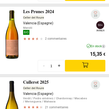
Les Prunes 2024
10
Celler del Roure
Valencia (Espagne)
93+
Mandó
PARKER
BIO
2 commentaires
En stock
i
15,35
€
-
+
Cullerot 2025
58
Celler del Roure
Valencia (Espagne)
Verdil
/ Pedro ximénez
/ Chardonnay
/ Macabeo
/ Merseguera
/ Malvasia
21 commentaires