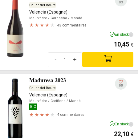
83
Celler del Roure
Valencia (Espagne)
Mourvèdre
/ Garnacha
/ Mandó
43 commentaires
En stock
i
10,45
€
-
+
Maduresa 2023
69
Celler del Roure
Valencia (Espagne)
Mourvèdre
/ Cariñena
/ Mandó
BIO
4 commentaires
En stock
i
22,10
€