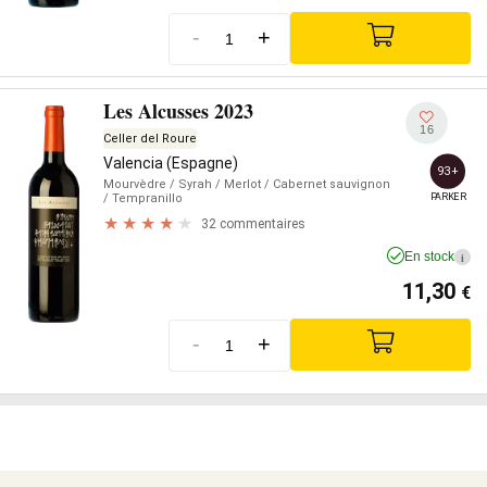
-
+
Les Alcusses 2023
16
Celler del Roure
Valencia (Espagne)
93+
Mourvèdre
/ Syrah
/ Merlot
/ Cabernet sauvignon
PARKER
/ Tempranillo
32 commentaires
En stock
i
11,30
€
-
+